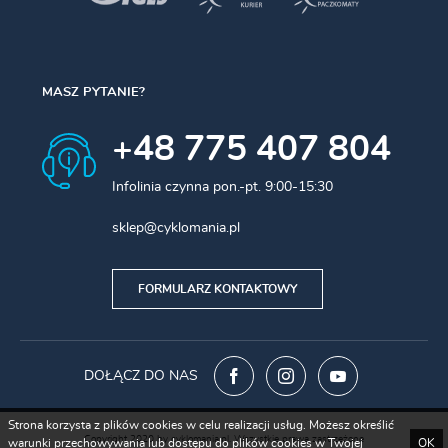
MASZ PYTANIE?
+48 775 407 804
Infolinia czynna pon.-pt. 9:00-15:30
sklep@cyklomania.pl
FORMULARZ KONTAKTOWY
DOŁĄCZ DO NAS
Strona korzysta z plików cookies w celu realizacji usług. Możesz określić
Copyright 2020 by cyklomania.pl. Wszystkie prawa zastrzeżone
warunki przechowywania lub dostępu do plików cookies w Twojej
OK