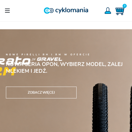
0
NOWE PIRELLI RH I RM W OFERCIE
SCHWALBE CLIK
NOWA SERIA OPON, WYBIERZ MODEL, ZALEJ
NOWY SYSTEM WENTYLI CLIK VALVE
MLEKIEM I JEDŹ.
ZOBACZ WIĘCEJ
ZOBACZ WIĘCEJ