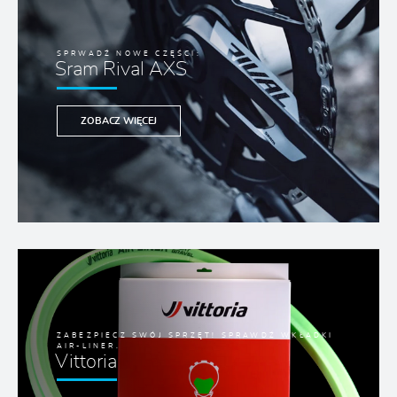
SPRWADŹ NOWE CZĘŚCI:
Sram Rival AXS
ZOBACZ WIĘCEJ
ZABEZPIECZ SWÓJ SPRZĘT! SPRAWDŹ WKŁADKI
AIR-LINER.
Vittoria