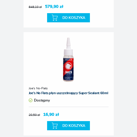
579,90 zł
848,10 zł
DO KOSZYKA
Joe's No-Flats
Joe's No Flats płyn uszczelniający Super Sealant 60ml
Dostępny
16,90 zł
20,50 zł
DO KOSZYKA