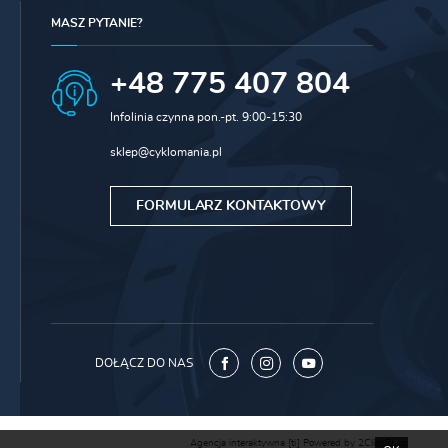
MASZ PYTANIE?
+48 775 407 804
Infolinia czynna pon.-pt. 9:00-15:30
sklep@cyklomania.pl
FORMULARZ KONTAKTOWY
DOŁĄCZ DO NAS
Agencja interaktywna
[ti]
Powered by
2ClickShop