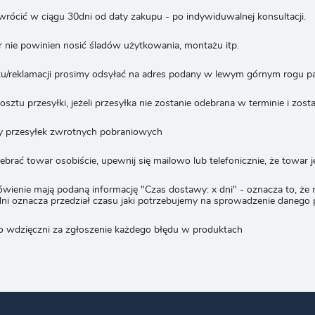
rócić w ciągu 30dni od daty zakupu - po indywiduwalnej konsultacji.
 nie powinien nosić śladów użytkowania, montażu itp.
u/reklamacji prosimy odsyłać na adres podany w lewym górnym rogu 
sztu przesyłki, jeżeli przesyłka nie zostanie odebrana w terminie i zo
y przesyłek zwrotnych pobraniowych
debrać towar osobiście, upewnij się mailowo lub telefonicznie, że towar j
wienie mają podaną informację "Czas dostawy: x dni" - oznacza to, że
dni oznacza przedział czasu jaki potrzebujemy na sprowadzenie danego
o wdzięczni za zgłoszenie każdego błędu w produktach