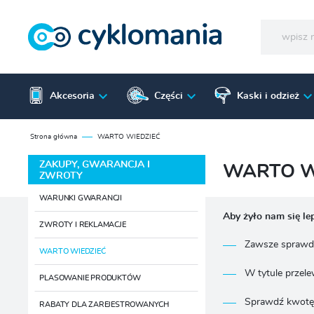
Akcesoria
Części
Kaski i odzież
Strona główna
WARTO WIEDZIEĆ
ZAKUPY, GWARANCJA I
WARTO W
ZWROTY
WARUNKI GWARANCJI
Aby żyło nam się lep
ZWROTY I REKLAMACJE
Zawsze sprawdź
WARTO WIEDZIEĆ
W tytule przel
PLASOWANIE PRODUKTÓW
Sprawdź kwotę 
RABATY DLA ZAREJESTROWANYCH