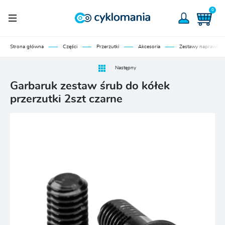
0
Strona główna
Części
Przerzutki
Akcesoria
Zestawy naprawcze
Następny
Garbaruk zestaw śrub do kółek
przerzutki 2szt czarne