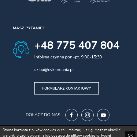
Przerzutki Shimano GRX
Przerzutki 11/12rz SRAM
MASZ PYTANIE?
+48 775 407 804
Materiał
Aluminium
Kolor
Czarny
Infolinia czynna pon.-pt. 9:00-15:30
sklep@cyklomania.pl
FORMULARZ KONTAKTOWY
DOŁĄCZ DO NAS
Strona korzysta z plików cookies w celu realizacji usług. Możesz określić
Copyright 2020 by cyklomania.pl. Wszystkie prawa zastrzeżone
warunki przechowywania lub dostępu do plików cookies w Twojej
OK