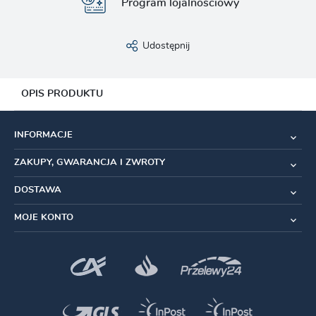
Program lojalnościowy
Udostępnij
OPIS PRODUKTU
Zestaw lekkich aluminiowych śrub do montażu kółek
INFORMACJE
przerzutki
ZAKUPY, GWARANCJA I ZWROTY
Wykonane z Stop aluminium 7075-T651
DOSTAWA
Powłoka Anodowanie
MOJE KONTO
Wykonane za pomocą Obróbka CNC
Kolor
: czarny
Kompatybilność:
Przerzutki 11/12rz Shimano MTB