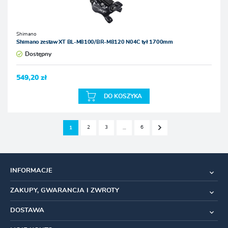
Shimano
Shimano zestaw XT BL-M8100/BR-M8120 N04C tył 1700mm
Dostępny
549,20 zł
DO KOSZYKA
2
3
6
1
…
INFORMACJE
ZAKUPY, GWARANCJA I ZWROTY
DOSTAWA