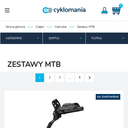
0
Strona główna
Części
Hamulce
Zestawy MTB
KATEGORIE
SORTUJ
FILTRUJ
ZESTAWY MTB
2
3
6
1
…
NA ZAMÓWIENIE