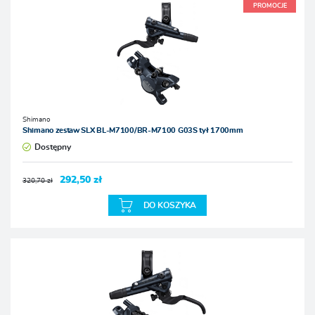
PROMOCJE
Shimano
Shimano zestaw SLX BL-M7100/BR-M7100 G03S tył 1700mm
Dostępny
292,50 zł
320,70 zł
DO KOSZYKA