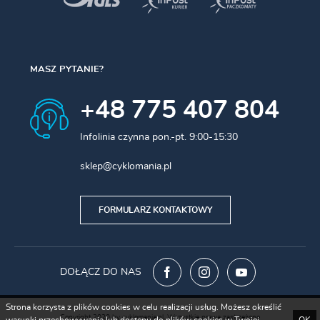
MASZ PYTANIE?
+48 775 407 804
Infolinia czynna pon.-pt. 9:00-15:30
sklep@cyklomania.pl
FORMULARZ KONTAKTOWY
DOŁĄCZ DO NAS
Strona korzysta z plików cookies w celu realizacji usług. Możesz określić
Copyright 2020 by cyklomania.pl. Wszystkie prawa zastrzeżone