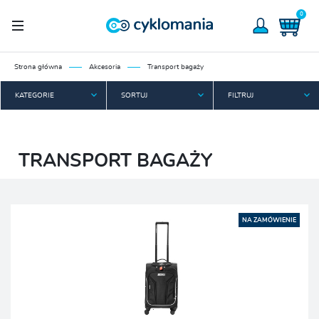
0
Strona główna
Akcesoria
Transport bagaży
KATEGORIE
SORTUJ
FILTRUJ
TRANSPORT BAGAŻY
NA ZAMÓWIENIE