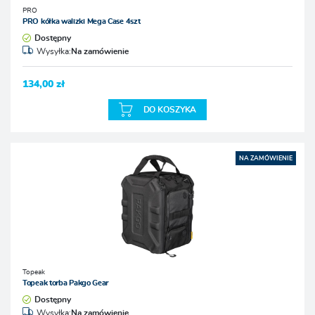
PRO
PRO kółka walizki Mega Case 4szt
Dostępny
Wysyłka:
Na zamówienie
134,00 zł
DO KOSZYKA
NA ZAMÓWIENIE
Topeak
Topeak torba Pakgo Gear
Dostępny
Wysyłka:
Na zamówienie