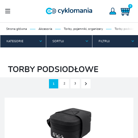
0
Strona główna
Akcesoria
Torby, pojemniki, organizery
Torby podsiodł
KATEGORIE
SORTUJ
FILTRUJ
TORBY PODSIODŁOWE
2
3
1