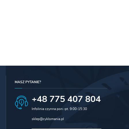
MASZ PYTANIE?
+48 775 407 804
Infolinia czynna pon.-pt. 9:00-15:30
sklep@cyklomania.pl