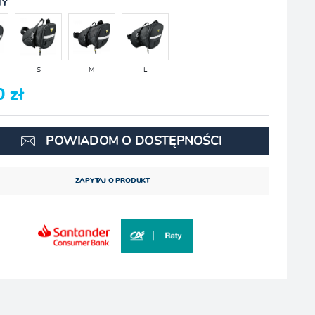
TY
S
M
L
0 zł
POWIADOM O DOSTĘPNOŚCI
ZAPYTAJ O PRODUKT