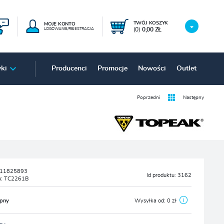
TWÓJ KOSZYK
MOJE KONTO
(0)
0,00 ZŁ
LOGOWANIE/REJESTRACJA
ki
Producenci
Promocje
Nowości
Outlet
Poprzedni
Następny
11825893
Id produktu:
3162
u:
TC2261B
ępny
Wysyłka od:
0 zł