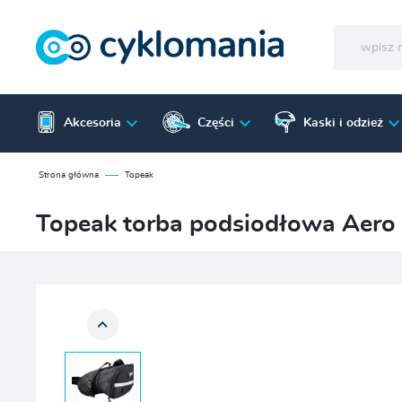
Akcesoria
Części
Kaski i odzież
Strona główna
Topeak
Topeak torba podsiodłowa Aer