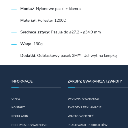
Montaż
:
Nylonowe paski + klamra
Materiał
:
Poliester 1200D
Średnica sztycy
:
Pasuje do ø27.2 - ø34.9 mm
Waga
: 130g
Dodatki
: Odblaskowy pasek 3M™, Uchwyt na lampkę
INFORMACJE
ZAKUPY, GWARANCJA I ZWROTY
O NAS
WARUNKI GWARANCJI
KONTAKT
ZWROTY I REKLAMACJE
REGULAMIN
WARTO WIEDZIEĆ
POLITYKA PRYWATNOŚCI
PLASOWANIE PRODUKTÓW