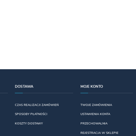
DOSTAWA
MOJE KONTO
CZAS REALIZACJI ZAMÓWIEŃ
TWOJE ZAMÓWIENIA
SPOSOBY PŁATNOŚCI
USTAWIENIA KONTA
KOSZTY DOSTAWY
PRZECHOWALNIA
REJESTRACJA W SKLEPIE