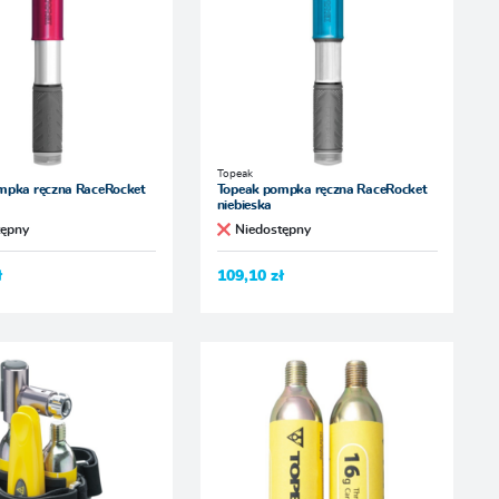
Topeak
mpka ręczna RaceRocket
Topeak pompka ręczna RaceRocket
niebieska
tępny
Niedostępny
ł
109,10 zł