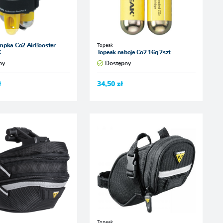
Topeak
mpka Co2 AirBooster
X
Topeak naboje Co2 16g 2szt
ny
Dostępny
ł
34,50 zł
Topeak