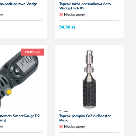
rba podsiodłowa Wedge
Topeak torba podsiodłowa Aero
Wedge Pack XS
ny
Niedostępny
54,50 zł
PROMOCJE
Topeak
anometr SmartGauge D2
Topeak pompka Co2 AirBooster
czny)
Micro
ny
Niedostępny