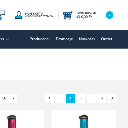
TWÓJ KOSZYK
MOJE KONTO
(0)
0,00 ZŁ
LOGOWANIE/REJESTRACJA
ki
Producenci
Promocje
Nowości
Outlet
1
3
14
2
…
16