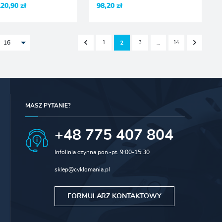
120,90 zł
98,20 zł
1
3
14
2
…
16
MASZ PYTANIE?
+48 775 407 804
Infolinia czynna pon.-pt. 9:00-15:30
sklep@cyklomania.pl
FORMULARZ KONTAKTOWY