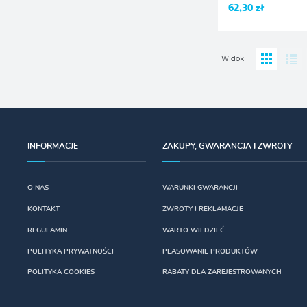
62,30 zł
Widok
INFORMACJE
ZAKUPY, GWARANCJA I ZWROTY
O NAS
WARUNKI GWARANCJI
KONTAKT
ZWROTY I REKLAMACJE
REGULAMIN
WARTO WIEDZIEĆ
POLITYKA PRYWATNOŚCI
PLASOWANIE PRODUKTÓW
POLITYKA COOKIES
RABATY DLA ZAREJESTROWANYCH