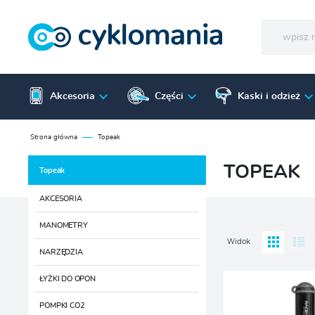
Akcesoria
Części
Kaski i odzież
Strona główna
Topeak
TOPEAK
Topeak
AKCESORIA
MANOMETRY
Widok
NARZĘDZIA
ŁYŻKI DO OPON
POMPKI CO2