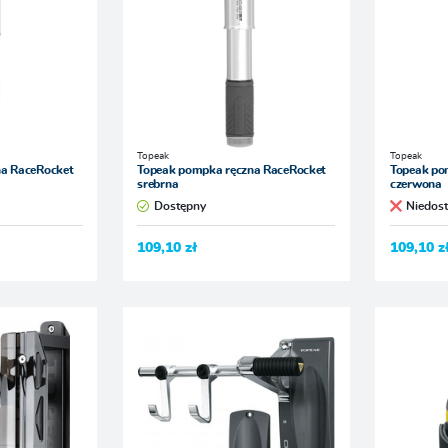
Topeak
Topeak
na RaceRocket
Topeak pompka ręczna RaceRocket
Topeak po
srebrna
czerwona
Dostępny
Niedos
109,10 zł
109,10 z