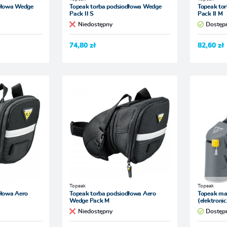
dłowa Wedge
Topeak torba podsiodłowa Wedge
Topeak to
Pack II S
Pack II M
Niedostępny
Dostęp
74,80 zł
82,60 zł
Topeak
Topeak
dłowa Aero
Topeak torba podsiodłowa Aero
Topeak m
Wedge Pack M
(elektroni
Niedostępny
Dostęp