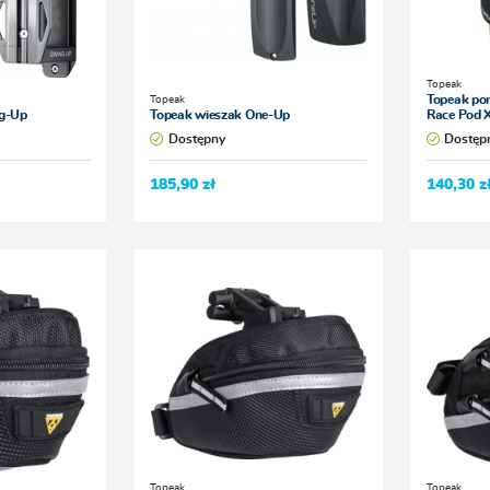
Topeak
Topeak
Topeak po
ng-Up
Topeak wieszak One-Up
Race Pod 
Dostępny
Dostęp
185,90 zł
140,30 z
Topeak
Topeak