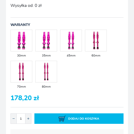
Wysyłka od:
0 zł
WARIANTY
30mm
35mm
45mm
60mm
70mm
80mm
178,20 zł
DODAJ DO KOSZYKA