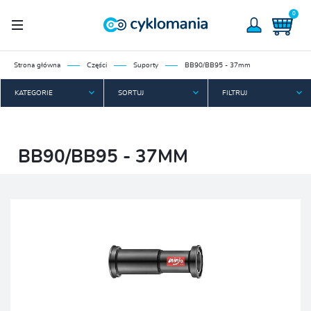
0
Strona główna
Części
Suporty
BB90/BB95 - 37mm
KATEGORIE
SORTUJ
FILTRUJ
BB90/BB95 - 37MM