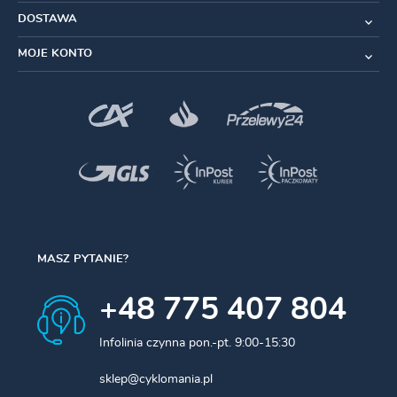
DOSTAWA
Specyfikacja:
MOJE KONTO
Materiał:
aluminium 7075 T6
Kompatybilność:
Shimano Ultegra R8000 (pasuje
również do tarcz Rotor, niekompatybilne z tarczami Sub
Compact)
Gniazdo narzędzia:
Torx T30
Kolor:
szary
Waga:
13 g (komplet)
MASZ PYTANIE?
* Zdjęcia mają charakter poglądowy.
+48 775 407 804
W zestawie:
Infolinia czynna pon.-pt. 9:00-15:30
4x śruba Torx T30
sklep@cyklomania.pl
4x pokrywka śruby