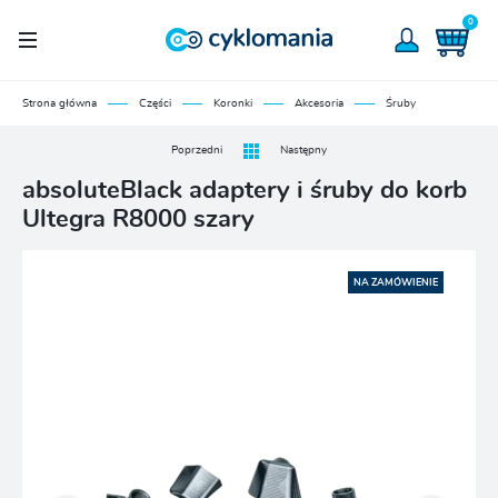
0
Strona główna
Części
Koronki
Akcesoria
Śruby
Poprzedni
Następny
absoluteBlack adaptery i śruby do korb
Ultegra R8000 szary
NA ZAMÓWIENIE