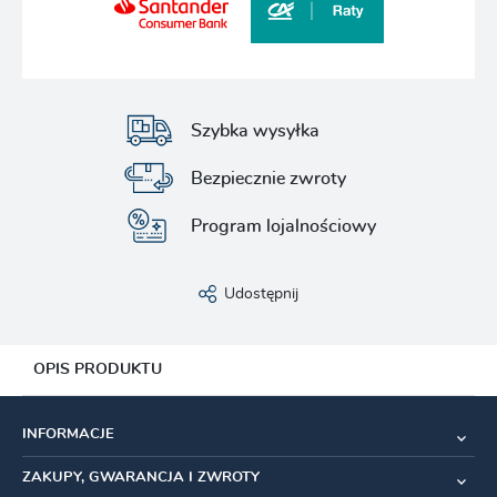
Szybka wysyłka
Bezpiecznie zwroty
Program lojalnościowy
Udostępnij
OPIS PRODUKTU
Zestaw śrub mocujących zębatkę do korby Shimano Ultegra
INFORMACJE
R8000. W komplecie znajdują się śruby oraz pokrywki, które
idealnie komponują się z wyglądem korby, zapewniając
ZAKUPY, GWARANCJA I ZWROTY
estetyczne i trwałe mocowanie.