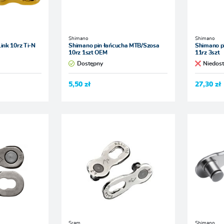
Shimano
Shimano
ink 10rz Ti-N
Shimano pin łańcucha MTB/Szosa
Shimano p
10rz 1szt OEM
11rz 3szt
Dostępny
Niedos
5,50 zł
27,30 zł
Sram
Shimano