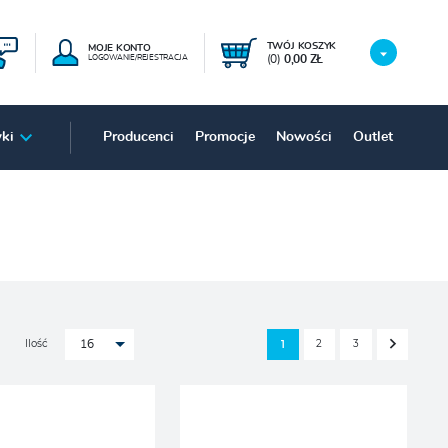
TWÓJ KOSZYK
MOJE KONTO
(0)
0,00 ZŁ
LOGOWANIE/REJESTRACJA
ki
Producenci
Promocje
Nowości
Outlet
Ilość
2
3
1
16