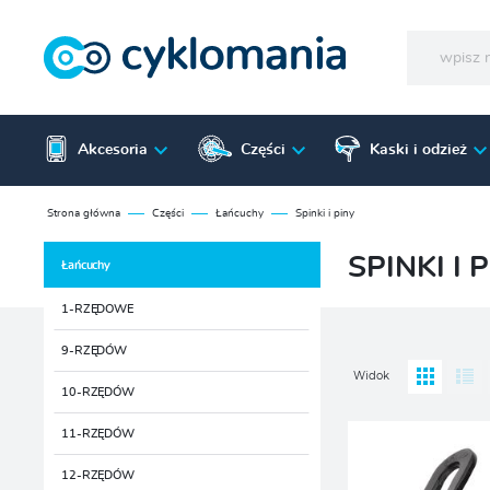
Akcesoria
Części
Kaski i odzież
Strona główna
Części
Łańcuchy
Spinki i piny
SPINKI I 
Łańcuchy
1-RZĘDOWE
9-RZĘDÓW
Widok
10-RZĘDÓW
11-RZĘDÓW
12-RZĘDÓW