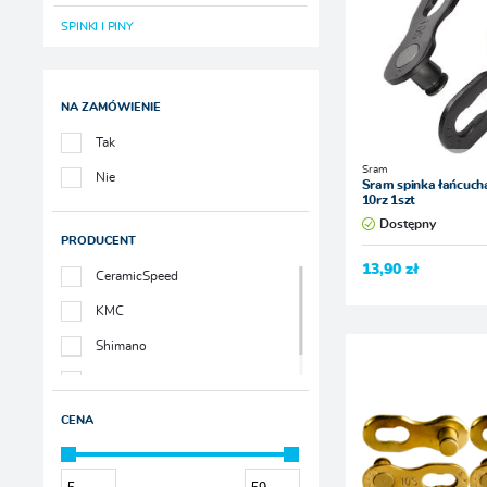
SPINKI I PINY
NA ZAMÓWIENIE
Tak
Sram
Nie
Sram spinka łańcuc
10rz 1szt
Dostępny
PRODUCENT
13,90 zł
CeramicSpeed
KMC
Shimano
Sram
CENA