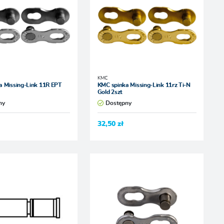
KMC
a Missing-Link 11R EPT
KMC spinka Missing-Link 11rz Ti-N
Gold 2szt
ny
Dostępny
32,50 zł