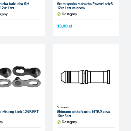
pinka łańcucha SM-
Sram spinka łańcucha PowerLock®
12rz 1szt
12rz 1szt rainbow
tępny
Dostępny
13,90 zł
Shimano
a Missing-Link 12NR EPT
Shimano pin łańcucha MTB/Szosa
10rz 3szt
ny
Dostępny