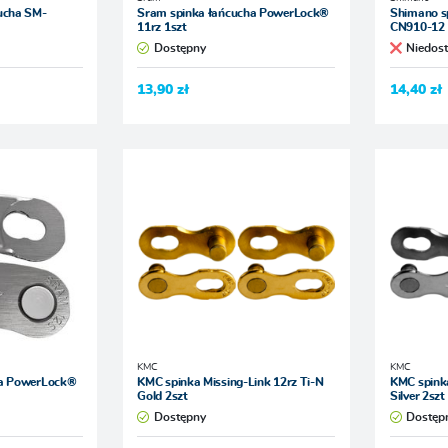
ucha SM-
Sram spinka łańcucha PowerLock®
Shimano s
11rz 1szt
CN910-12 
Dostępny
Niedos
13,90 zł
14,40 zł
KMC
KMC
ha PowerLock®
KMC spinka Missing-Link 12rz Ti-N
KMC spink
Gold 2szt
Silver 2szt
Dostępny
Dostęp