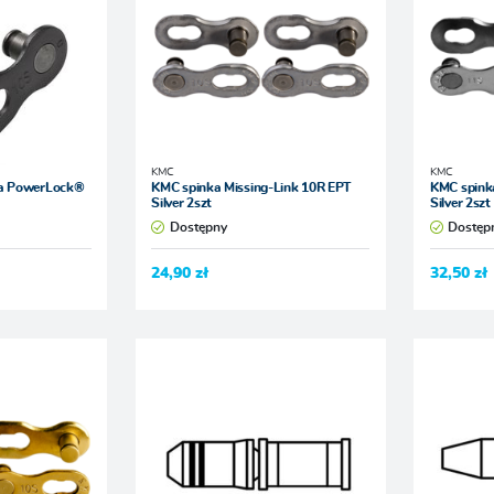
KMC
KMC
ha PowerLock®
KMC spinka Missing-Link 10R EPT
KMC spink
Silver 2szt
Silver 2szt
Dostępny
Dostęp
24,90 zł
32,50 zł