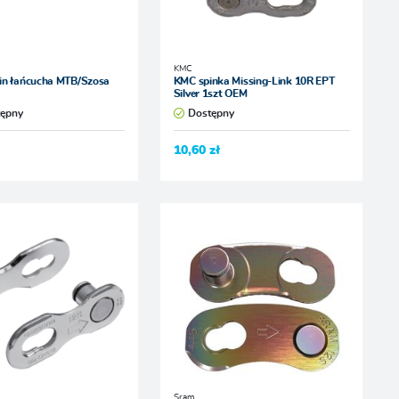
KMC
in łańcucha MTB/Szosa
KMC spinka Missing-Link 10R EPT
Silver 1szt OEM
tępny
Dostępny
10,60 zł
Sram