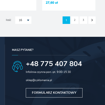
27,60 zł
Ilość
2
3
1
16
MASZ PYTANIE?
+48 775 407 804
Infolinia czynna pon.-pt. 9:00-15:30
sklep@cyklomania.pl
FORMULARZ KONTAKTOWY