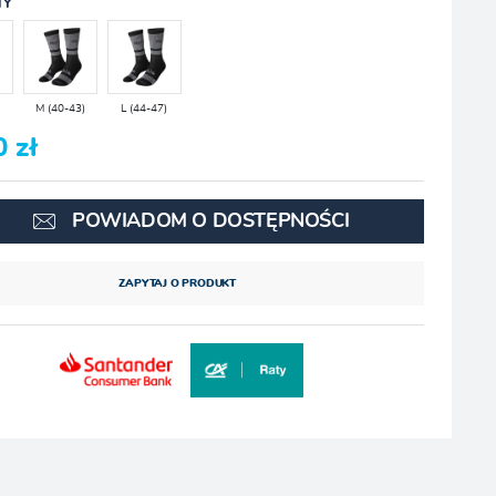
TY
)
M (40-43)
L (44-47)
0 zł
POWIADOM O DOSTĘPNOŚCI
ZAPYTAJ O PRODUKT