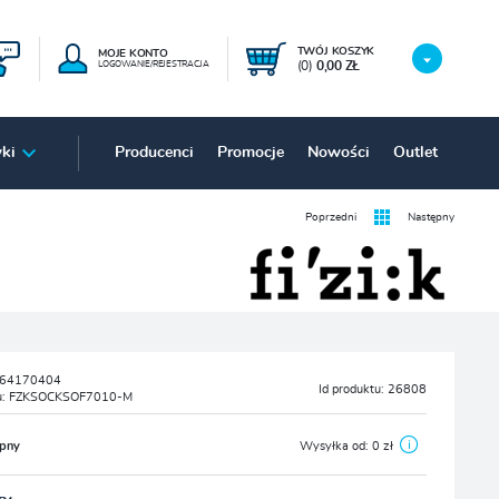
TWÓJ KOSZYK
MOJE KONTO
(0)
0,00 ZŁ
LOGOWANIE/REJESTRACJA
ki
Producenci
Promocje
Nowości
Outlet
Poprzedni
Następny
64170404
Id produktu:
26808
u:
FZKSOCKSOF7010-M
ępny
Wysyłka od:
0 zł