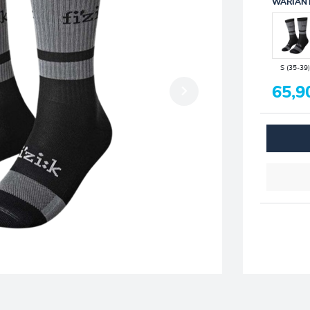
WARIAN
S (35-39
65,9