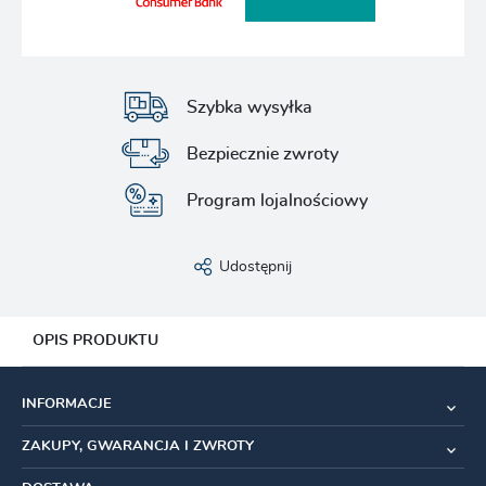
Szybka wysyłka
Bezpiecznie zwroty
Program lojalnościowy
Udostępnij
OPIS PRODUKTU
Włókna QSkin :
wysoce chłonne
INFORMACJE
z właściwościami
antybakteryjnymi
ZAKUPY, GWARANCJA I ZWROTY
Obszary frotte w okolicach zaczepów butów eliminują
punkty nacisku