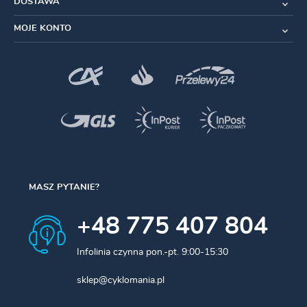
DOSTAWA
Cienka i lekka konstrukcja poprawia oddychalność
MOJE KONTO
Grubszy obcas, aby poprawić komfort
Konstrukcja żeberkowa na nogawce
Materiał:
65% poliester, 30% poliamid, 5% elastan
Rozmiar:
L (
44-47
)
Kolor:
Szaro-czarne (Grey/Black)
MASZ PYTANIE?
+48 775 407 804
Infolinia czynna pon.-pt. 9:00-15:30
sklep@cyklomania.pl