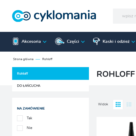
Akcesoria
Części
Kaski i odzież
Strona główna
Rohloff
ROHLOFF
Rohloff
DO ŁAŃCUCHA
Widok
NA ZAMÓWIENIE
Tak
Nie