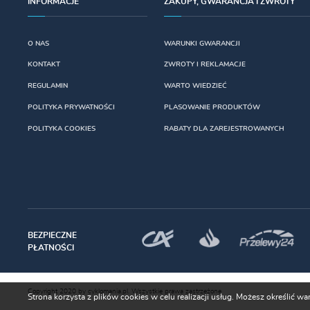
INFORMACJE
ZAKUPY, GWARANCJA I ZWROTY
O NAS
WARUNKI GWARANCJI
KONTAKT
ZWROTY I REKLAMACJE
REGULAMIN
WARTO WIEDZIEĆ
POLITYKA PRYWATNOŚCI
PLASOWANIE PRODUKTÓW
POLITYKA COOKIES
RABATY DLA ZAREJESTROWANYCH
BEZPIECZNE
PŁATNOŚCI
Copyright 2020 by cyklomania.pl. Wszystkie prawa zastrzeżone
Strona korzysta z plików cookies w celu realizacji usług. Możesz określić 