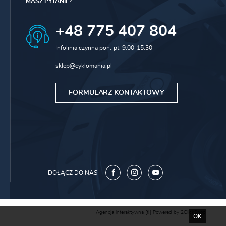
MASZ PYTANIE?
+48 775 407 804
Infolinia czynna pon.-pt. 9:00-15:30
sklep@cyklomania.pl
FORMULARZ KONTAKTOWY
DOŁĄCZ DO NAS
Agencja interaktywna
[ti]
Powered by
2ClickShop
OK