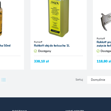
Rohloff
Rohloff
Rohloff pr
cha 50ml
Rohloff olej do łańcucha 1L
zużycia łań
Dostępny
Dostęp
338,10 zł
118,80 z
Sortuj
Domyślnie