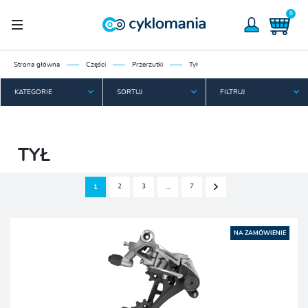
0
Strona główna
Części
Przerzutki
Tył
KATEGORIE
SORTUJ
FILTRUJ
TYŁ
2
3
7
1
…
NA ZAMÓWIENIE