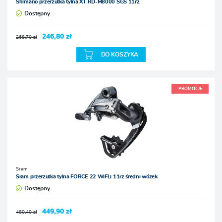
Shimano przerzutka tylna XT RD-M8000 SGS 11rz
Dostępny
246,80 zł
268,70 zł
DO KOSZYKA
PROMOCJE
Sram
Sram przerzutka tylna FORCE 22 WiFLi 11rz średni wózek
Dostępny
449,90 zł
480,40 zł