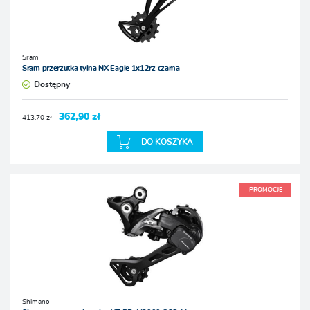
Sram
Sram przerzutka tylna NX Eagle 1x12rz czarna
Dostępny
362,90 zł
413,70 zł
DO KOSZYKA
PROMOCJE
Shimano