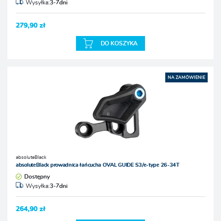
Wysyłka:
3-7dni
279,90 zł
DO KOSZYKA
NA ZAMÓWIENIE
absoluteBlack
absoluteBlack prowadnica łańcucha OVAL GUIDE S3/e-type 26-34T
Dostępny
Wysyłka:
3-7dni
264,90 zł