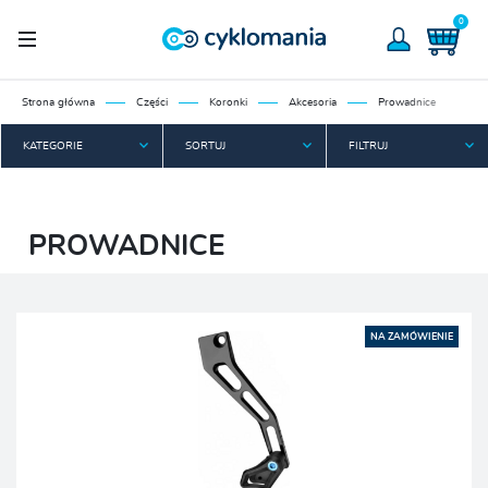
0
Strona główna
Części
Koronki
Akcesoria
Prowadnice
KATEGORIE
SORTUJ
FILTRUJ
PROWADNICE
NA ZAMÓWIENIE