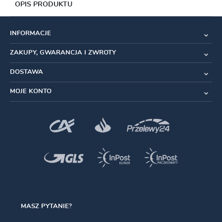
OPIS PRODUKTU
Specyfikacja:
INFORMACJE
System
: 12-rzędowy
ZAKUPY, GWARANCJA I ZWROTY
Rozmiar
:
1/2"x11/128"
DOSTAWA
Długość
łańcucha
: 126 ogniw
MOJE KONTO
Materiał
:
Stal
Piny łączące
: 5,2 mm
Typ
zapięcia:
MissingLink
Kompatybilność
: Wszystkie systemy 12-rzędowe
(oprócz Sram Eagle Transmission T-Type oraz 12
rzędowych systemów Szosowych / Gravel)
MASZ PYTANIE?
Waga
: 272g