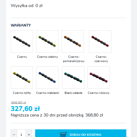
Wysyłka od:
0 zł
WARIANTY
Czarny
Czarno-zielony
Czarno-
Czarno-
pomarańczowy
czerwony
Czarno-żółty
Czarno-niebieski
Black-celeste
Czarno-różowy
368,80 zł
327,60 zł
Najniższa cena z 30 dni przed obniżką: 368,80 zł
DODAJ DO KOSZYKA