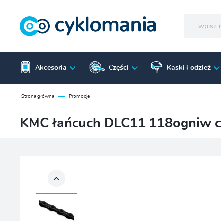
Akcesoria
Części
Kaski i odzież
Strona główna
Promocje
KMC łańcuch DLC11 118ogniw c