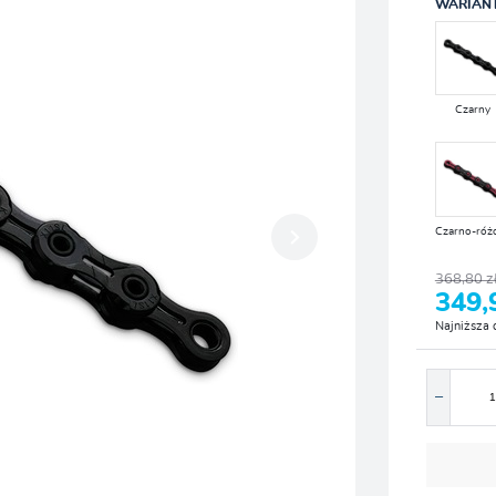
WARIAN
Czarny
Czarno-róż
368,80 z
349,
Najniższa 