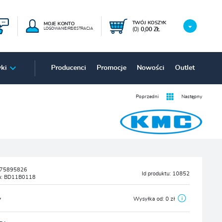
TWÓJ KOSZYK
MOJE KONTO
(0)
0,00 ZŁ
LOGOWANIE/REJESTRACJA
ki
Producenci
Promocje
Nowości
Outlet
Poprzedni
Następny
75895826
Id produktu:
10852
u:
BD11B0118
y
Wysyłka od:
0 zł