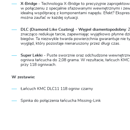
X-Bridge
- Technologia X-Bridge to precyzyjnie zaprojekto
w połączeniu z specjalnie sfazowanymi wewnętrznymi i zew
idealną współpracę z komponentami napędu. Efekt? Ekspreso
można zaufać w każdej sytuacji.
DLC (Diamond Like Coating) - Węgiel diamentopodobny
: 
znacząco redukuje tarcie, zapewniając wyjątkowo płynne dzi
biegów. Ta niezwykle twarda powierzchnia gwarantuje nie tyl
wygląd, który pozostaje nienaruszony przez długi czas.
Super Lekki -
Puste sworznie oraz odchudzone wewnętrzne 
ogniwa łańcucha do 2,08 grama. W rezultacie, łańcuch K
przy 118 ogniwach.
W zestawie:
Łańcuch KMC DLC11 118 ogniw czarny
Spinka do połączenia łańcucha Missing-Link