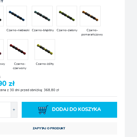
TY
Czarno-niebieski
Czarno-błękitny
Czarno-zielony
Czarno-
pomarańczowy
owy
Czarno-
Czarno-żółty
czerwony
ł
90 zł
cena z 30 dni przed obniżką: 368,80 zł
DODAJ DO KOSZYKA
ZAPYTAJ O PRODUKT