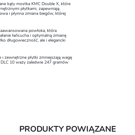
wane kąty mostka KMC Double X, które
nętrznymi płytkami, zapewniają
wa i płynna zmiana biegów, której
Zaawansowana powłoka, która
ałanie łańcucha i optymalną zmianę
ko długowieczność, ale i elegancki
i zewnętrzne płytki zmniejszają wagę
MC DLC 10 waży zaledwie 247 gramów
PRODUKTY POWIĄZANE