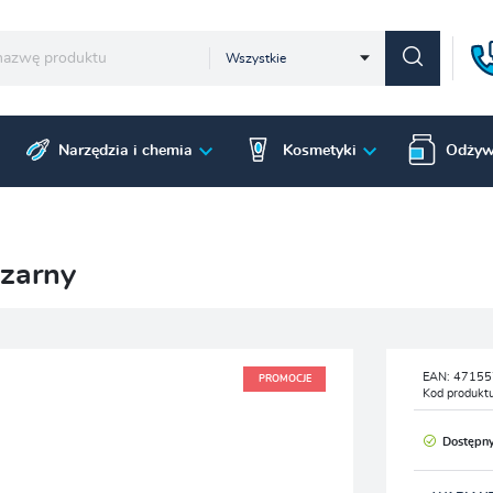
Wszystkie
Narzędzia i chemia
Kosmetyki
Odżyw
zarny
EAN:
47155
PROMOCJE
Kod produkt
Dostępn