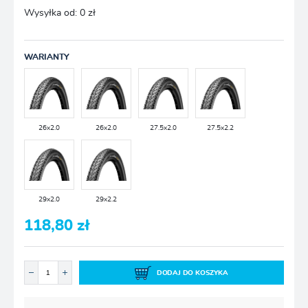
Wysyłka od:
0 zł
WARIANTY
26x2.0
26x2.0
27.5x2.0
27.5x2.2
29x2.0
29x2.2
118,80 zł
DODAJ DO KOSZYKA