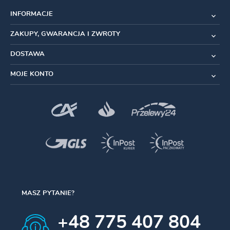
Typ suportu
: PF30
INFORMACJE
Szerokość mufy
: 73 mm Cannondale
ZAKUPY, GWARANCJA I ZWROTY
Średnica mufy
: 46 mm
DOSTAWA
Średnica
osi korby
: 28,99 mm
MOJE KONTO
Kompatybilność z korbami
: SRAM DUB Road Wide
Materiał łożysk
: Ceramiczne
Waga
: 83g
MASZ PYTANIE?
+48 775 407 804