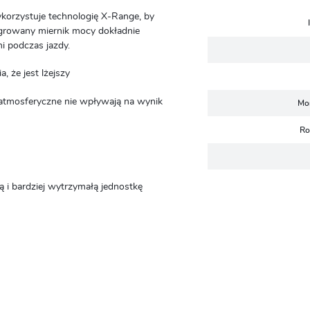
orzystuje technologię X-Range, by
growany miernik mocy dokładnie
 podczas jazdy.
, że jest lżejszy
atmosferyczne nie wpływają na wynik
Mo
Ro
zą i bardziej wytrzymałą jednostkę