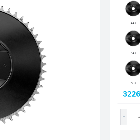
44T
54T
68T
3226