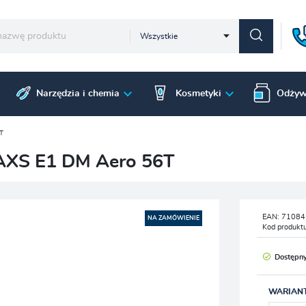
Wszystkie
Narzędzia i chemia
Kosmetyki
Odżyw
T
AXS E1 DM Aero 56T
EAN:
71084
NA ZAMÓWIENIE
Kod produkt
Dostępn
WARIAN