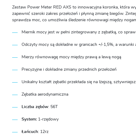
Zestaw Power Meter RED AXS to innowacyjna koronka, która wyk
zapewnić szeroki zakres przełożeń i płynną zmianę biegów.
Zinte
sprawdza moc, co umożliwia śledzenie równowagi między nogami
Miernik mocy jest w pełni zintegrowany z zębatką, co sprawia
Odczyty mocy są dokładne w granicach +/-1,5%, a warunki 
Mierzy równowagę mocy między prawą a lewą nogą
Precyzyjne i dokładne zmiany przednich przełożeń
Unikalny kształt zębatki przekłada się na lżejszą, sztywniejs
Zębatka aerodynamiczna
Liczba zębów
: 56T
System:
1-rzędowy
Łańcuch
: 12rz