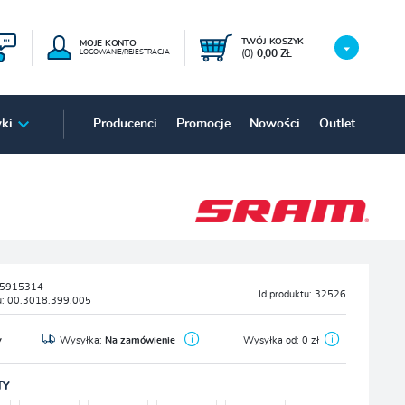
TWÓJ KOSZYK
MOJE KONTO
(0)
0,00 ZŁ
LOGOWANIE/REJESTRACJA
ki
Producenci
Promocje
Nowości
Outlet
5915314
Id produktu:
32526
u:
00.3018.399.005
y
Wysyłka:
Na zamówienie
Wysyłka od:
0 zł
TY