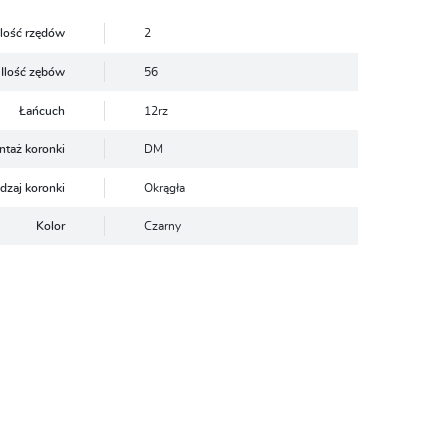
Ilość rzędów
2
Ilość zębów
56
Łańcuch
12rz
ntaż koronki
DM
dzaj koronki
Okrągła
Kolor
Czarny