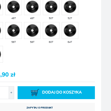
46T
48T
50T
52T
56T
58T
60T
64T
,90 zł
DODAJ DO KOSZYKA
ZAPYTAJ O PRODUKT