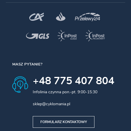
ale również doskonale odzwierciedla osobowość rowerzysty.
Jest trwała i łatwa w nawijaniu. Aby ułatwić wybór, owijki
Smootape zostały podzielone na cztery kategorie:
Corsa
,
Gran
Fondo
,
Controllo
i
Classica.
Waga
: 50g
Wymiary
: 1800mm x 35mm
Grubość
: 2,5mm
MASZ PYTANIE?
Produkt
Owijka
+48 775 407 804
Infolinia czynna pon.-pt. 9:00-15:30
sklep@cyklomania.pl
FORMULARZ KONTAKTOWY