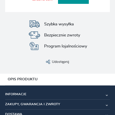
Szybka wysyłka
Bezpiecznie zwroty
Program lojalnościowy
Udostępnij
OPIS PRODUKTU
Przedstawiamy zawór
Big Bore Lite
– najnowszą innowację
INFORMACJE
w technologii zaworów bezdętkowych, opracowaną z myślą
o maksymalnej wydajności przepływu powietrza. Zawór został
ZAKUPY, GWARANCJA I ZWROTY
precyzyjnie zaprojektowany i wyposażony w wewnętrzną
konstrukcję typu "Straight through", która minimalizuje opory
DOSTAWA