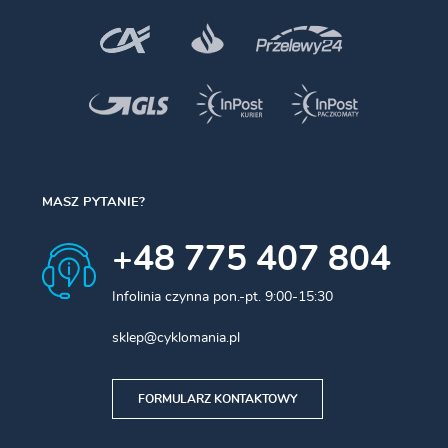
i optymalne działanie zaawansowanych systemów
wspomagania hamowania, takich jak ABS, ASR i ESP.
Cechy i korzyści:
Zwiększona rezerwa bezpieczeństwa:
Wysoka
temperatura wrzenia (260°C) oraz mokra temperatura
wrzenia (180°C) skutecznie chronią przed zjawiskiem
korka parowego.
MASZ PYTANIE?
Niska lepkość:
Gwarantuje doskonałe zachowanie płynu
w niskich temperaturach, co przekłada się na szybką
reakcję układu i precyzyjną modulację siły hamowania.
+48 775 407 804
Optymalne właściwości smarne:
Redukuje tarcie
elementów ruchomych wewnątrz układu
Infolinia czynna pon.-pt. 9:00-15:30
hydraulicznego, przedłużając żywotność uszczelek
i tłoczków.
sklep@cyklomania.pl
Wszechstronność:
Przetestowany w warunkach
wyścigowych, idealnie nadaje się do motocykli (on-
road/off-road) oraz rowerów wyposażonych w układy
FORMULARZ KONTAKTOWY
hamulcowe zgodne ze standardem DOT 5.1.