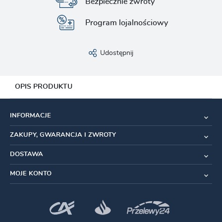
Bezpiecznie zwroty
Program lojalnościowy
Udostępnij
OPIS PRODUKTU
Specyfikacja:
INFORMACJE
Model:
Rambler
ZAKUPY, GWARANCJA I ZWROTY
Wersja:
EXO/TR (Tubeless Ready)
DOSTAWA
Przeznaczenie
: Gravel/Szosa/Dirt
MOJE KONTO
Mieszanka:
Dual Compound
Rodzaj:
Zwijana