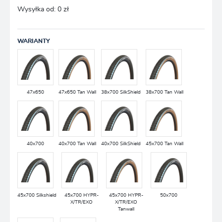
Wysyłka od:
0 zł
WARIANTY
47x650
47x650 Tan Wall
38x700 SilkShield
38x700 Tan Wall
40x700
40x700 Tan Wall
40x700 SilkShield
45x700 Tan Wall
45x700 Silkshield
45x700 HYPR-
45x700 HYPR-
50x700
X/TR/EXO
X/TR/EXO
Tanwall