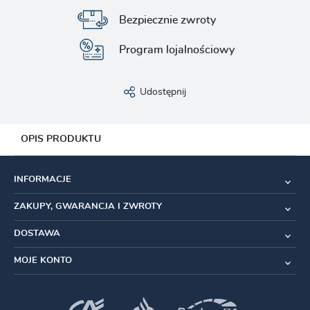
Bezpiecznie zwroty
Program lojalnościowy
Udostępnij
OPIS PRODUKTU
Specyfikacja:
INFORMACJE
Model:
Rambler
ZAKUPY, GWARANCJA I ZWROTY
Wersja:
SilkShield/TR (Tubeless Ready)
DOSTAWA
Przeznaczenie
: Gravel/Szosa/Dirt
MOJE KONTO
Mieszanka:
Dual Compound