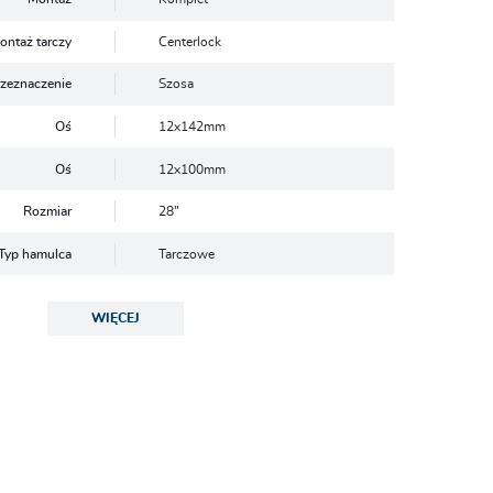
ontaż tarczy
Centerlock
rzeznaczenie
Szosa
Oś
12x142mm
Oś
12x100mm
Rozmiar
28”
Typ hamulca
Tarczowe
Kolor
Czarny
WIĘCEJ