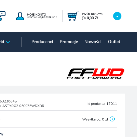
TWÓJ KOSZYK
MOJE KONTO
(0)
0,00 ZŁ
LOGOWANIE/REJESTRACJA
ki
Producenci
Promocje
Nowości
Outlet
63230645
Id produktu:
17011
u:
ASTYRO2.0FCCFFWDXDR
y
Wysyłka od:
0 zł
TY