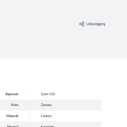
Udostępnij
Bębenek
Sram XDr
Koło
Zestaw
Materiał
Carbon
Montaż
Komplet