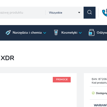
Wszystkie
Narzędzia i chemia
Kosmetyki
Odżyw
 XDR
EAN:
87206
PROMOCJE
Kod produkt
Dostępn
WARIAN