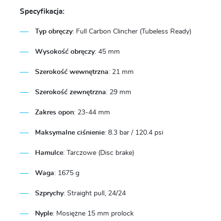
Specyfikacja:
Typ
obręczy
:
Full Carbon Clincher (Tubeless Ready)
Wysokość obręczy
:
45 mm
Szerokość wewnętrzna
:
21 mm
Szerokość
zewnętrzna
:
29 mm
Zakres opon
:
23-44 mm
Maksymalne
ciśnienie
:
8.3 bar / 120.4 psi
Hamulce
:
Tarczowe (Disc brake)
Waga
:
1675 g
Szprychy
:
Straight pull, 24/24
Nyple
:
Mosiężne 15 mm prolock