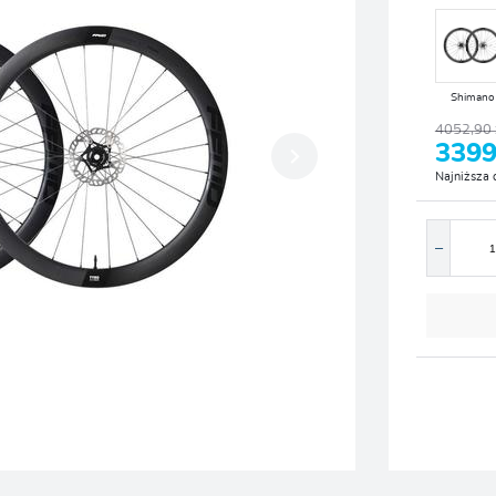
Shimano
4052,90 
3399
Najniższa 