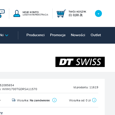
TWÓJ KOSZYK
MOJE KONTO
(0)
0,00 ZŁ
LOGOWANIE/REJESTRACJA
ki
Producenci
Promocje
Nowości
Outlet
52085654
Id produktu:
11619
u:
WXM1700TGDRSA11570
y
Wysyłka:
Na zamówienie
Wysyłka od:
0 zł
TY