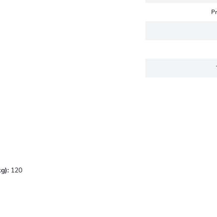
P
g):
120