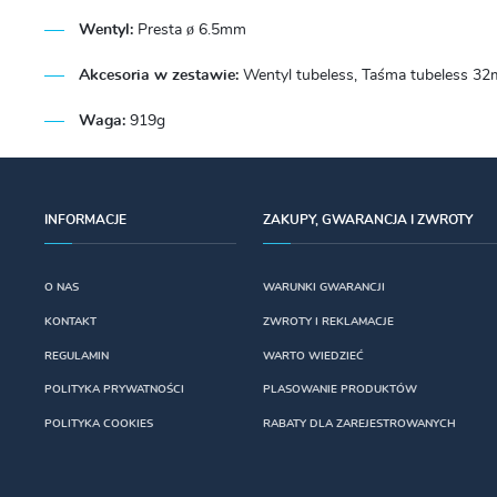
Wentyl:
Presta ø 6.5mm
Akcesoria w zestawie:
Wentyl tubeless, Taśma tubeless 32mm
Waga:
919g
INFORMACJE
ZAKUPY, GWARANCJA I ZWROTY
O NAS
WARUNKI GWARANCJI
KONTAKT
ZWROTY I REKLAMACJE
REGULAMIN
WARTO WIEDZIEĆ
POLITYKA PRYWATNOŚCI
PLASOWANIE PRODUKTÓW
POLITYKA COOKIES
RABATY DLA ZAREJESTROWANYCH