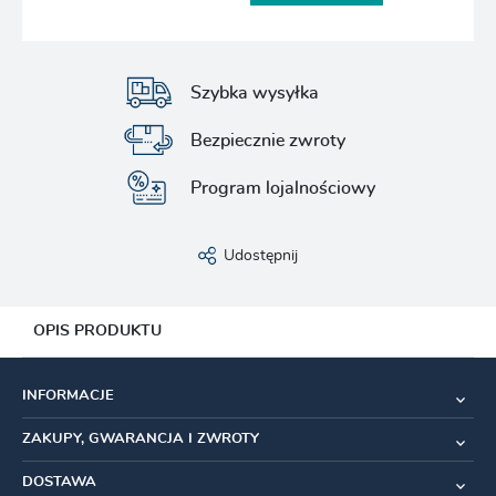
Szybka wysyłka
Bezpiecznie zwroty
Program lojalnościowy
Udostępnij
OPIS PRODUKTU
Długość montażowa:
148mm/12mm Boost
INFORMACJE
Piasta - model:
350
ZAKUPY, GWARANCJA I ZWROTY
System bębenka:
Ratchet System 36 SL
DOSTAWA