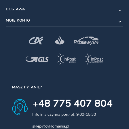
Kompatybilny z większością pedałów platformowych
i zatrzaskowych.
DOSTAWA
Dzięki temu ze rower pozostaje zawieszony pod kątem
MOJE KONTO
przechowywanie zajmuje minimum przestrzeni.
Wykonany z wysokiej klasy materiałów, dostępność
szerokiego wyboru kolorów pozwala doskonale
dopasować wieszak do estetyki wnętrza w którym się
znajduje.
Kolor:
niebieski
MASZ PYTANIE?
+48 775 407 804
Infolinia czynna pon.-pt. 9:00-15:30
sklep@cyklomania.pl