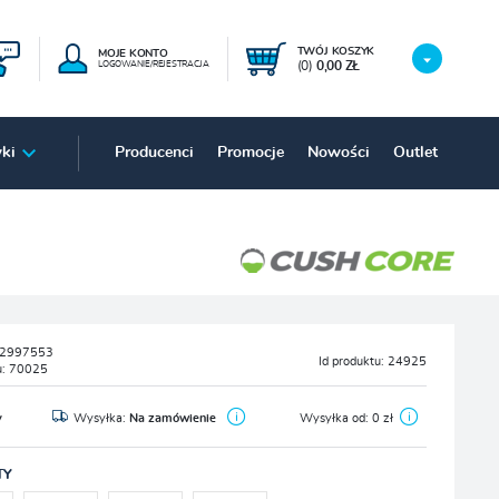
TWÓJ KOSZYK
MOJE KONTO
(0)
0,00 ZŁ
LOGOWANIE/REJESTRACJA
ki
Producenci
Promocje
Nowości
Outlet
2997553
Id produktu:
24925
u:
70025
y
Wysyłka:
Na zamówienie
Wysyłka od:
0 zł
TY