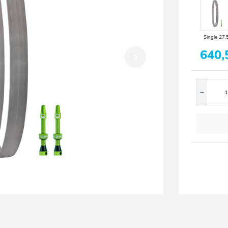
Single 27,
640,