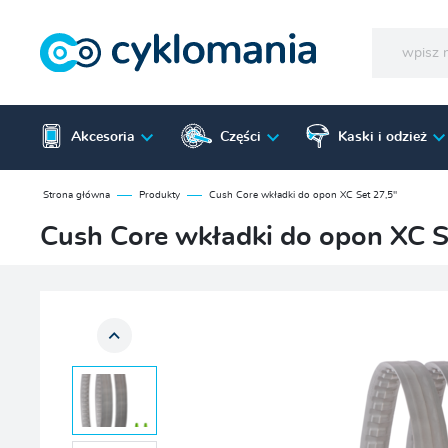
Akcesoria
Części
Kaski i odzież
Strona główna
Produkty
Cush Core wkładki do opon XC Set 27,5"
Cush Core wkładki do opon XC S