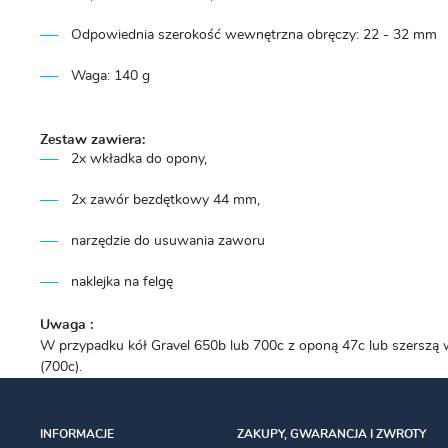
Odpowiednia szerokość wewnętrzna obręczy: 22 - 32 mm
Waga: 140 g
Zestaw zawiera:
2x wkładka do opony,
2x zawór bezdętkowy 44 mm,
narzędzie do usuwania zaworu
naklejka na felgę
Uwaga :
W przypadku kół Gravel 650b lub 700c z oponą 47c lub szerszą 
(700c).
INFORMACJE
ZAKUPY, GWARANCJA I ZWROTY