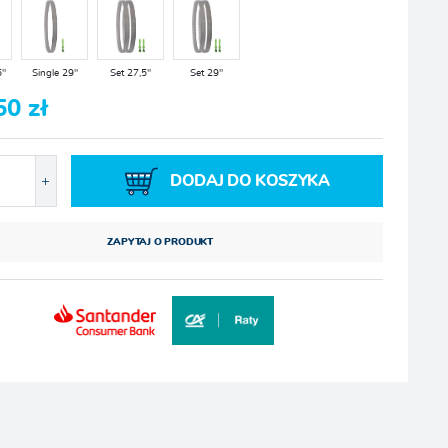
5"
Single 29"
Set 27,5"
Set 29"
50 zł
DODAJ DO KOSZYKA
ZAPYTAJ O PRODUKT