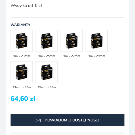
Wysyłka od:
0 zł
WARIANTY
5m x 23mm
5m x 25mm
5m x 27mm
5m x 29mm
23mm x 33m
25mm x 33m
64,60 zł
POWIADOM O DOSTĘPNOŚCI