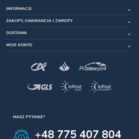
Taśma pozwalająca w prosty sposób zrobić z obręczy zestaw
INFORMACJE
bezdętkowy (tubeless).
ZAKUPY, GWARANCJA I ZWROTY
DANE TECHNICZNE:
DOSTAWA
Długość:
5m
MOJE KONTO
Szerokość
: 25mm
Waga na 1 koło:
ok. 10-12g
Waga:
ok. 50g
Długość taśmy (m)
5
Szerokość taśmy (mm)
25
MASZ PYTANIE?
+48 775 407 804