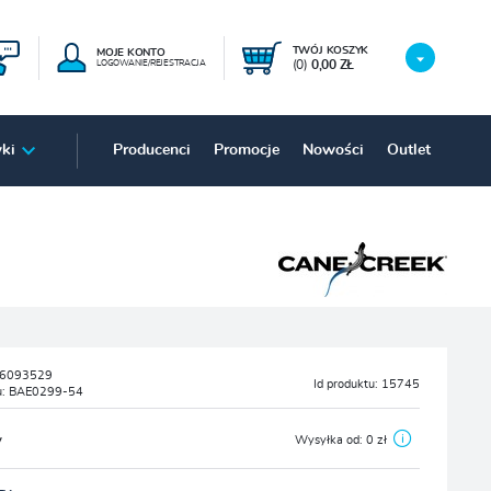
TWÓJ KOSZYK
MOJE KONTO
(0)
0,00 ZŁ
LOGOWANIE/REJESTRACJA
ki
Producenci
Promocje
Nowości
Outlet
6093529
Id produktu:
15745
u:
BAE0299-54
y
Wysyłka od:
0 zł