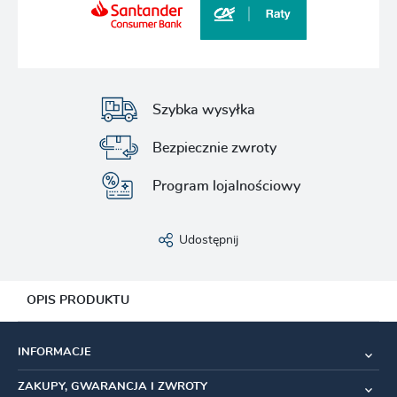
Szybka wysyłka
Bezpiecznie zwroty
Program lojalnościowy
Udostępnij
OPIS PRODUKTU
Wysokiej jakości folia ochronna
BIKESHIELD Oversized
INFORMACJE
zabezpiecza ramę Twojego roweru przed odpryskami,
zadrapaniami i drobnymi uderzeniami, chroniąc jej wygląd
ZAKUPY, GWARANCJA I ZWROTY