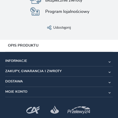
Bezpiecznie zwroty
Program lojalnościowy
Udostępnij
OPIS PRODUKTU
Tuleja do redukcji sztyc 27.2mm
INFORMACJE
Pozwala zamontować sztyce o średnicy 27,2mm,
ZAKUPY, GWARANCJA I ZWROTY
w ramach o większej średnicy (28.6 - 31.8mm)
DOSTAWA
Średnica sztycy
: 27.2 mm
MOJE KONTO
Średnica ramy
: 31.4 mm
Długość
:
100mm
Materiał:
Aluminium 7005