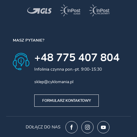
Kolor:
Czarny
Średnica sztycy (mm)
27.2
MASZ PYTANIE?
Średnica ramy (mm)
31.4
+48 775 407 804
Infolinia czynna pon.-pt. 9:00-15:30
sklep@cyklomania.pl
FORMULARZ KONTAKTOWY
DOŁĄCZ DO NAS