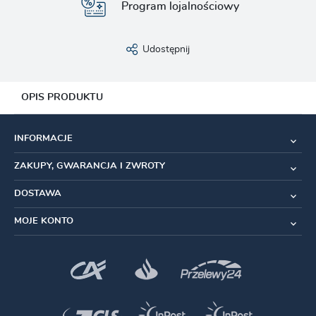
Program lojalnościowy
Udostępnij
OPIS PRODUKTU
Osłona korb PRO to gumowa osłona chroniąca ramiona
INFORMACJE
mechanizmu korbowego.
Chroni ramiona mechanizmu korbowego przed
ZAKUPY, GWARANCJA I ZWROTY
zarysowaniami i uderzeniami
DOSTAWA
Zoptymalizowana do mechanizmów korbowych
SHIMANO
MOJE KONTO
Kompatybilna z mechanizmami korbowymi SHIMANO
do e-bike’ów E8050, M8050 i M8000