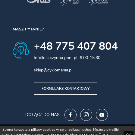
MASZ PYTANIE?
+48 775 407 804
Infolinia czynna pon.-pt. 9:00-15:30
sklep@cyklomania.pl
FORMULARZ KONTAKTOWY
DOŁĄCZ DO NAS
Strona korzysta z plików cookies w celu realizacji usług. Możesz określić
Copyright 2020 by cyklomania.pl. Wszystkie prawa zastrzeżone