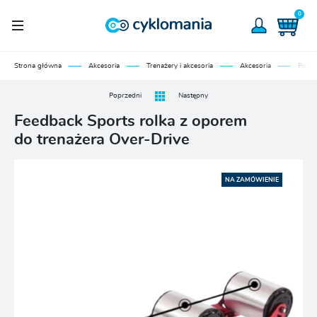
0
Strona główna
Akcesoria
Trenażery i akcesoria
Akcesoria
Pozos
Poprzedni
Następny
Feedback Sports rolka z oporem
do trenażera Over-Drive
NA ZAMÓWIENIE