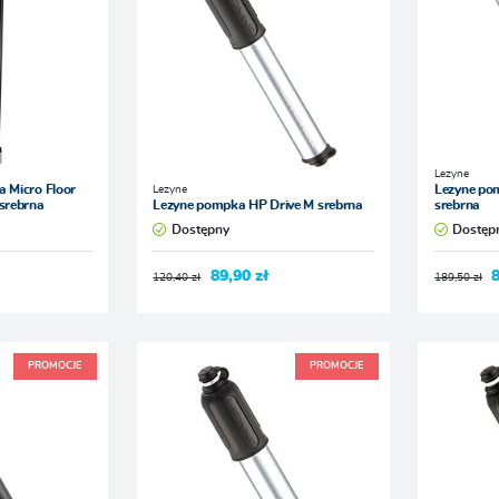
Lezyne
Lezyne
 Micro Floor
Lezyne po
srebrna
Lezyne pompka HP Drive M srebrna
srebrna
Dostępny
Dostęp
89,90 zł
8
120,40 zł
189,50 zł
PROMOCJE
PROMOCJE