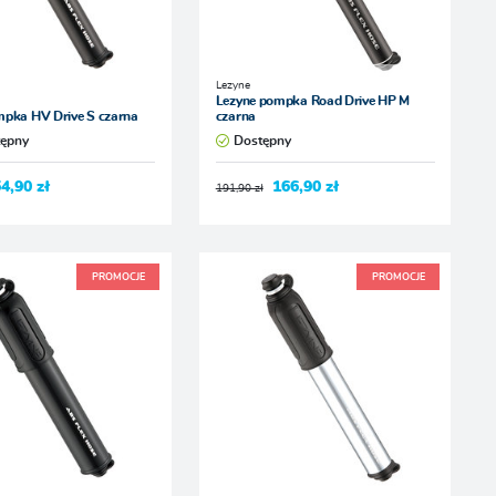
Lezyne
Lezyne pompka Road Drive HP M
mpka HV Drive S czarna
czarna
tępny
Dostępny
4,90 zł
166,90 zł
191,90 zł
PROMOCJE
PROMOCJE