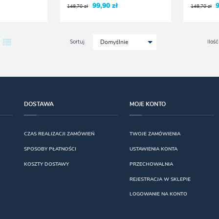
99,90 zł
9
148,70 zł
148,70 zł
Sortuj
Ilość
Domyślnie
DOSTAWA
MOJE KONTO
CZAS REALIZACJI ZAMÓWIEŃ
TWOJE ZAMÓWIENIA
SPOSOBY PŁATNOŚCI
USTAWIENIA KONTA
KOSZTY DOSTAWY
PRZECHOWALNIA
REJESTRACJA W SKLEPIE
LOGOWANIE NA KONTO