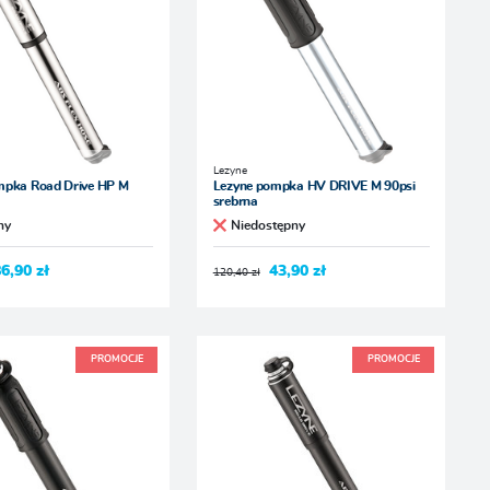
Lezyne
mpka Road Drive HP M
Lezyne pompka HV DRIVE M 90psi
srebrna
ny
Niedostępny
6,90 zł
43,90 zł
120,40 zł
PROMOCJE
PROMOCJE