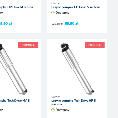
Lezyne
mpka HP Drive M czarna
Lezyne pompka HP Drive S srebrna
ny
Dostępny
9,90 zł
89,90 zł
120,40 zł
PROMOCJE
PROMOCJE
Lezyne
mpka Tech Drive HV S
Lezyne pompka Tech Drive HP S
srebrna
ny
Dostępny