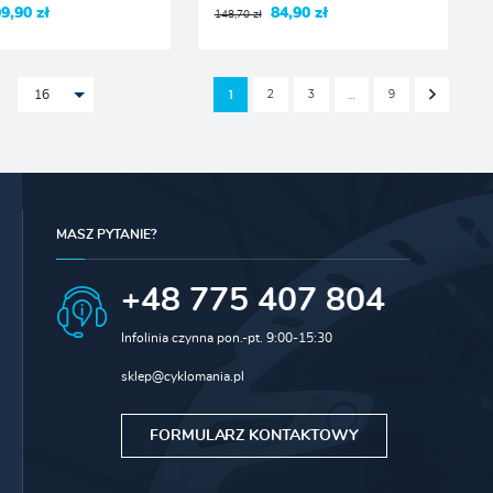
9,90 zł
84,90 zł
148,70 zł
2
3
9
1
…
16
MASZ PYTANIE?
+48 775 407 804
Infolinia czynna pon.-pt. 9:00-15:30
sklep@cyklomania.pl
FORMULARZ KONTAKTOWY