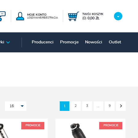
TWÓJ KOSZYK
MOJE KONTO
(0)
0,00 ZŁ
LOGOWANIE/REJESTRACJA
ki
Producenci
Promocje
Nowości
Outlet
2
3
9
1
…
16
PROMOCJE
PROMOCJE