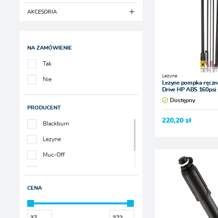
AKCESORIA
Końcówki do pompek
NA ZAMÓWIENIE
Manometry
Tak
Przewody
Lezyne
Nie
Lezyne pompka ręczna
Uszczelki
Drive HP ABS 160psi 
Dostępny
Pozostałe
PRODUCENT
220,20 zł
Blackburn
Lezyne
Muc-Off
PRO
Topeak
CENA