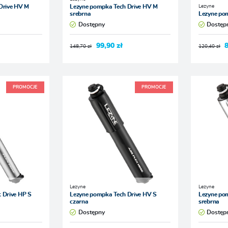
Lezyne
Drive HV M
Lezyne pompka Tech Drive HV M
srebrna
Lezyne po
Dostępny
Dostęp
99,90 zł
8
148,70 zł
120,40 zł
PROMOCJE
PROMOCJE
Lezyne
Lezyne
 Drive HP S
Lezyne pompka Tech Drive HV S
Lezyne po
czarna
srebrna
Dostępny
Dostęp