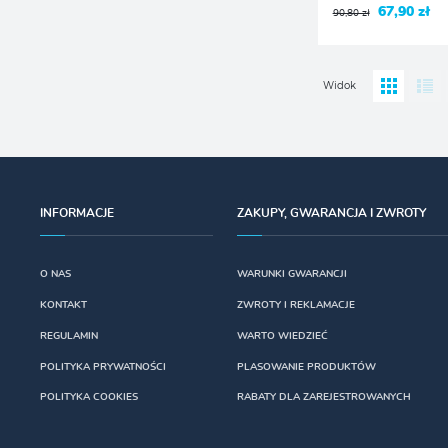
67,90 zł
90,80 zł
Widok
INFORMACJE
ZAKUPY, GWARANCJA I ZWROTY
O NAS
WARUNKI GWARANCJI
KONTAKT
ZWROTY I REKLAMACJE
REGULAMIN
WARTO WIEDZIEĆ
POLITYKA PRYWATNOŚCI
PLASOWANIE PRODUKTÓW
POLITYKA COOKIES
RABATY DLA ZAREJESTROWANYCH