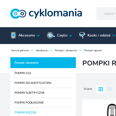
Akcesoria
Części
Kaski i odzież
Strona główna
Akcesoria
Pompki i akcesoria
Pompki ręczne
POMPKI 
Pompki i akcesoria
POMPKI CO2
POMPKI DO AMOTYZATORA
Widok
POMPKI ELEKTRYCZNE
POMPKI PODŁOGOWE
POMPKI RĘCZNE