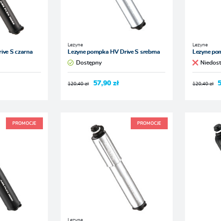
Lezyne
Lezyne
ive S czarna
Lezyne pompka HV Drive S srebrna
Lezyne po
Dostępny
Niedos
57,90 zł
5
120,40 zł
120,40 zł
PROMOCJE
PROMOCJE
Lezyne