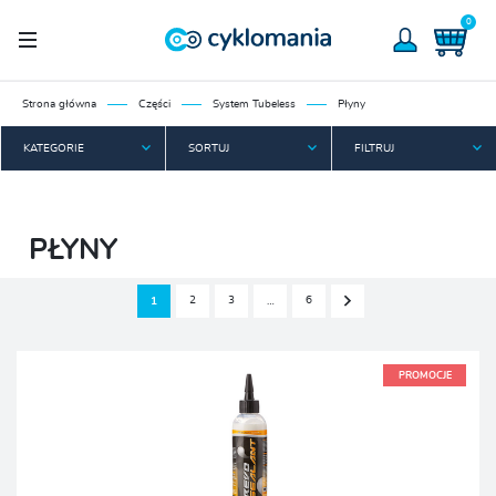
0
Strona główna
Części
System Tubeless
Płyny
KATEGORIE
SORTUJ
FILTRUJ
PŁYNY
2
3
6
1
…
PROMOCJE