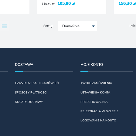
105,90 zł
156,30 z
110,50 zł
Sortuj
Ilość
Domyślnie
DOSTAWA
MOJE KONTO
CZAS REALIZACJI ZAMÓWIEŃ
TWOJE ZAMÓWIENIA
SPOSOBY PŁATNOŚCI
USTAWIENIA KONTA
KOSZTY DOSTAWY
PRZECHOWALNIA
REJESTRACJA W SKLEPIE
LOGOWANIE NA KONTO