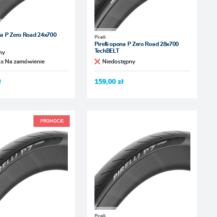
ona P Zero Road 24x700
Pirelli
Pirelli opona P Zero Road 28x700
TechBELT
ny
a:
Na zamówienie
Niedostępny
ł
159,00 zł
PROMOCJE
Pirelli