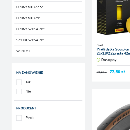
OPONY MTB 27.5"
OPONY MTB 29"
OPONY SZOSA 28"
SZYTKI SZOSA 28"
Pirelli
Pirelli dętka Scorpio
WENTYLE
29x1.8/2.2 presta 4
Dostępny
77,50 zł
79,40 zł
NA ZAMÓWIENIE
Tak
Nie
PRODUCENT
Pirelli