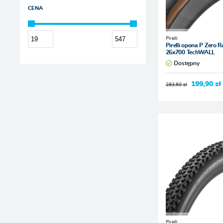
CENA
Pirelli
Pirelli opona P Zero R
26x700 TechWALL
Dostępny
199,90 zł
283,60 zł
Pirelli