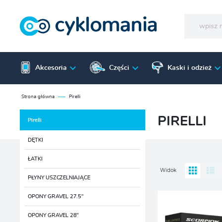
Akcesoria
Części
Kaski i odzież
Strona główna
Pirelli
PIRELLI
Pirelli
DĘTKI
ŁATKI
Widok
PŁYNY USZCZELNIAJĄCE
OPONY GRAVEL 27.5"
OPONY GRAVEL 28"