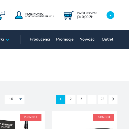
TWÓJ KOSZYK
MOJE KONTO
(0)
0,00 ZŁ
LOGOWANIE/REJESTRACJA
ki
Producenci
Promocje
Nowości
Outlet
2
3
22
1
…
16
PROMOCJE
PROMOCJE