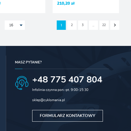
ł
210,20 zł
2
3
22
1
…
16
MASZ PYTANIE?
+48 775 407 804
Infolinia czynna pon.-pt. 9:00-15:30
sklep@cyklomania.pl
FORMULARZ KONTAKTOWY