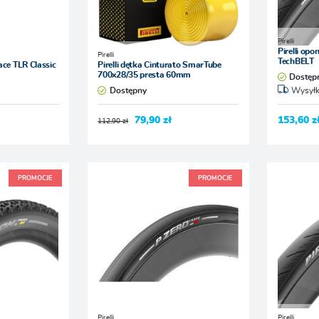
Pirelli
Pirelli op
Pirelli
TechBELT
ace TLR Classic
Pirelli dętka Cinturato SmarTube
700x28/35 presta 60mm
Dostęp
Dostępny
Wysyłk
79,90 zł
153,60 z
112,90 zł
PROMOCJE
PROMOCJE
Pirelli
Pirelli