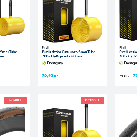
Pirelli
Pirelli
n SmarTube
Pirelli dętka Cinturato SmarTube
Pirelli dę
2mm
700x33/45 presta 60mm
700x23/32
Dostępny
Dostęp
79,40 zł
7
79,40 zł
PROMOCJE
PROMOCJE