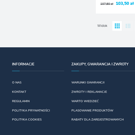
103,50 zł
107,80 zł
Widok
INFORMACJE
ZAKUPY, GWARANCJA I ZWROTY
O NAS
WARUNKI GWARANCJI
KONTAKT
ZWROTY I REKLAMACJE
REGULAMIN
WARTO WIEDZIEĆ
POLITYKA PRYWATNOŚCI
PLASOWANIE PRODUKTÓW
POLITYKA COOKIES
RABATY DLA ZAREJESTROWANYCH