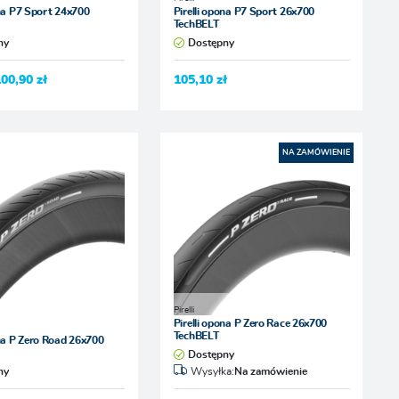
ona P7 Sport 24x700
Pirelli opona P7 Sport 26x700
TechBELT
ny
Dostępny
100,90 zł
105,10 zł
NA ZAMÓWIENIE
Pirelli
Pirelli opona P Zero Race 26x700
TechBELT
ona P Zero Road 26x700
Dostępny
ny
Wysyłka:
Na zamówienie