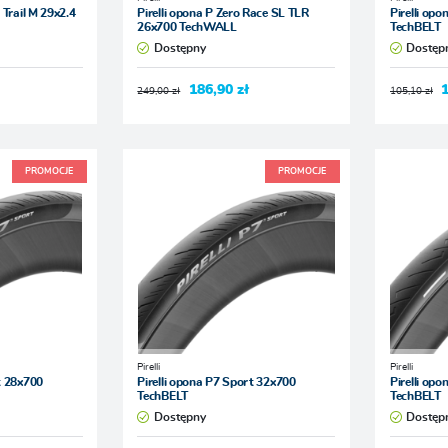
 Trail M 29x2.4
Pirelli opona P Zero Race SL TLR
Pirelli op
26x700 TechWALL
TechBELT
Dostępny
Dostęp
186,90 zł
249,00 zł
105,10 zł
PROMOCJE
PROMOCJE
Pirelli
Pirelli
t 28x700
Pirelli opona P7 Sport 32x700
Pirelli op
TechBELT
TechBELT
Dostępny
Dostęp