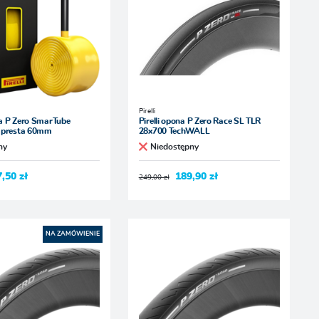
Pirelli
tka P Zero SmarTube
Pirelli opona P Zero Race SL TLR
 presta 60mm
28x700 TechWALL
ny
Niedostępny
7,50 zł
189,90 zł
249,00 zł
NA ZAMÓWIENIE