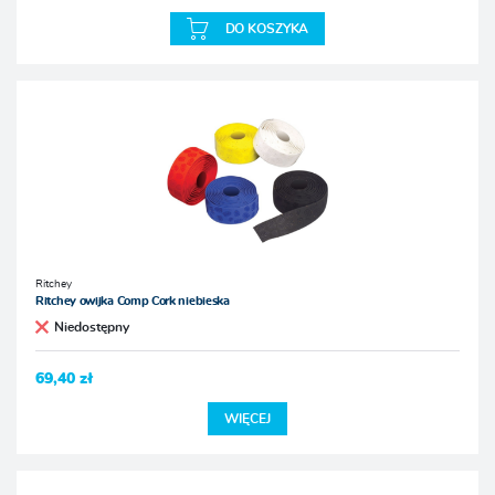
DO KOSZYKA
Ritchey
Ritchey owijka Comp Cork niebieska
Niedostępny
69,40 zł
WIĘCEJ