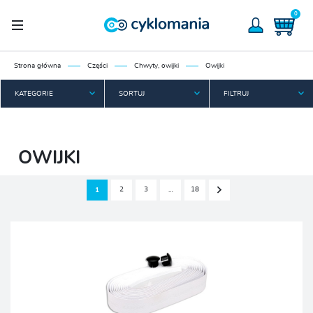
0
Strona główna
Części
Chwyty, owijki
Owijki
KATEGORIE
SORTUJ
FILTRUJ
OWIJKI
2
3
18
1
…