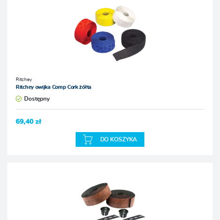
Ritchey
Ritchey owijka Comp Cork żółta
Dostępny
69,40 zł
DO KOSZYKA