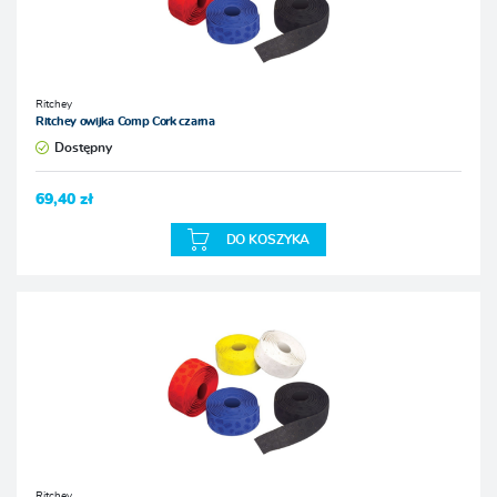
Ritchey
Ritchey owijka Comp Cork czarna
Dostępny
69,40 zł
DO KOSZYKA
Ritchey