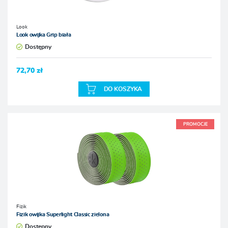
Look
Look owijka Grip biała
Dostępny
72,70 zł
DO KOSZYKA
PROMOCJE
Fizik
Fizik owijka Superlight Classic zielona
Dostępny