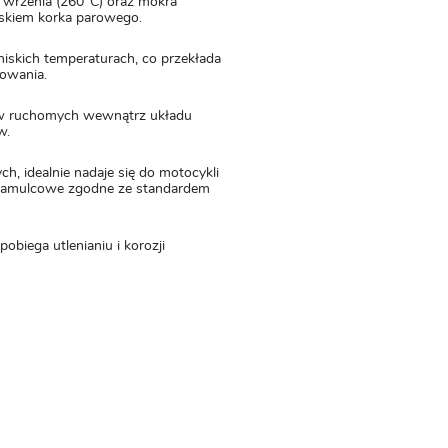
wrzenia (260°C) oraz mokra
iskiem korka parowego.
skich temperaturach, co przekłada
mowania.
ów ruchomych wewnątrz układu
w.
 idealnie nadaje się do motocykli
 hamulcowe zgodne ze standardem
obiega utlenianiu i korozji