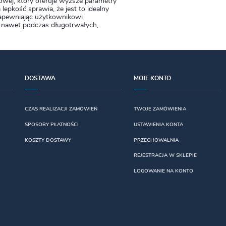
owej, który oferuje wyższe parametry
epkość sprawia, że jest to idealny
apewniając użytkownikowi
 nawet podczas długotrwałych,
DOSTAWA
MOJE KONTO
CZAS REALIZACJI ZAMÓWIEŃ
TWOJE ZAMÓWIENIA
SPOSOBY PŁATNOŚCI
USTAWIENIA KONTA
KOSZTY DOSTAWY
PRZECHOWALNIA
REJESTRACJA W SKLEPIE
LOGOWANIE NA KONTO