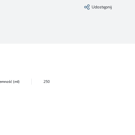
Udostępnij
emność (ml)
250