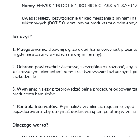
Normy:
FMVSS 116 DOT 5.1, ISO 4925 CLASS 5.1, SAE J17
Uwaga:
Należy bezwzględnie unikać mieszania z płynami na 
silikonowych (DOT 5.0) oraz innymi produktami o odmiennyc
Jak użyć?
Przygotowanie:
Upewnij się, że układ hamulcowy jest przezna
(nigdy nie stosuj w układach na olej mineralny).
Ochrona powierzchni:
Zachowaj szczególną ostrożność, aby pły
lakierowanymi elementami ramy oraz tworzywami sztucznymi, 
uszkodzenie.
Wymiana:
Należy przeprowadzić pełną procedurę odpowietrzan
producenta hamulców.
Kontrola interwałów:
Płyn należy wymieniać regularnie, zgodn
pojazdu/roweru, aby utrzymać deklarowaną temperaturę wrzenia.
Dlaczego warto?