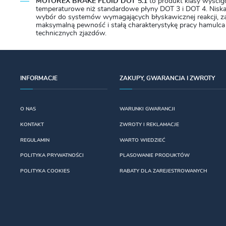
MOTOREX BRAKE FLUID DOT 5.1
to produkt klasy wyścig
temperaturowe niż standardowe płyny DOT 3 i DOT 4. Niska l
wybór do systemów wymagających błyskawicznej reakcji, z
maksymalną pewność i stałą charakterystykę pracy hamulca
technicznych zjazdów.
INFORMACJE
ZAKUPY, GWARANCJA I ZWROTY
O NAS
WARUNKI GWARANCJI
KONTAKT
ZWROTY I REKLAMACJE
REGULAMIN
WARTO WIEDZIEĆ
POLITYKA PRYWATNOŚCI
PLASOWANIE PRODUKTÓW
POLITYKA COOKIES
RABATY DLA ZAREJESTROWANYCH