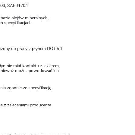
03, SAE J1704
bazie olejów mineralnych,
h specyfikacjach.
czony do pracy z płynem DOT 5.1
n nie miał kontaktu z lakierem,
ponieważ może spowodować ich
ia zgodnie ze specyfikacją
ie z zaleceniami producenta