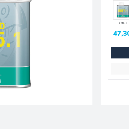
250ml
47,3