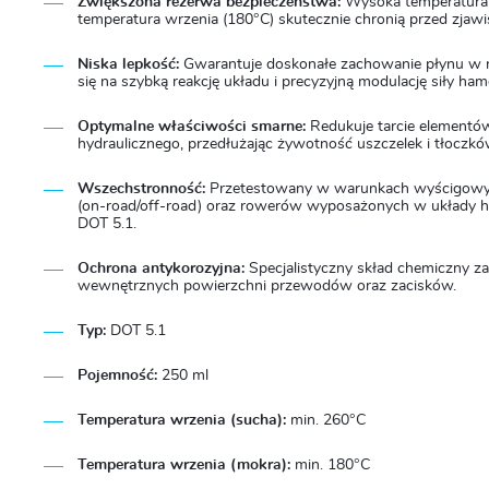
Zwiększona rezerwa bezpieczeństwa:
Wysoka temperatura 
temperatura wrzenia (180°C) skutecznie chronią przed zjaw
Niska lepkość:
Gwarantuje doskonałe zachowanie płynu w ni
się na szybką reakcję układu i precyzyjną modulację siły ha
Optymalne właściwości smarne:
Redukuje tarcie element
hydraulicznego, przedłużając żywotność uszczelek i tłoczkó
Wszechstronność:
Przetestowany w warunkach wyścigowych,
(on-road/off-road) oraz rowerów wyposażonych w układy
DOT 5.1.
Ochrona antykorozyjna:
Specjalistyczny skład chemiczny zap
wewnętrznych powierzchni przewodów oraz zacisków.
Typ:
DOT 5.1
Pojemność:
250 ml
Temperatura wrzenia (sucha):
min. 260°C
Temperatura wrzenia (mokra):
min. 180°C