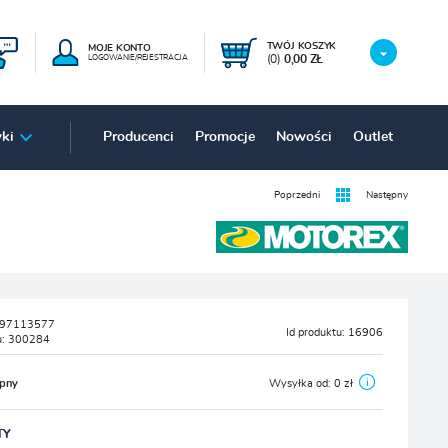
TWÓJ KOSZYK
MOJE KONTO
(0)
0,00 ZŁ
LOGOWANIE/REJESTRACJA
ki
Producenci
Promocje
Nowości
Outlet
Poprzedni
Następny
97113577
Id produktu:
16906
u:
300284
ępny
Wysyłka od:
0 zł
TY