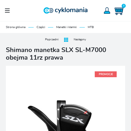
0
Strona główna
Części
Manetki i klamki
MTB
Poprzedni
Następny
Shimano manetka SLX SL-M7000
obejma 11rz prawa
PROMOCJE