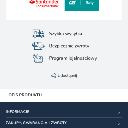
Szybka wysyłka
Bezpiecznie zwroty
Program lojalnościowy
Udostępnij
OPIS PRODUKTU
Specyfikacja
INFORMACJE
Montaż tarczy:
Przednie / tylnie koło
ZAKUPY, GWARANCJA I ZWROTY