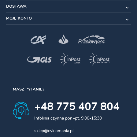
Mocowanie
: Centerlock
DOSTAWA
MOJE KONTO
Rozmiar
: 160 mm
Grubość
: 2 mm
Kompatybilność
: Seria hamulców MT
Rodzaj
montażu
: Nakrętka – wewnętrzne mocowanie
klucza
Waga
: 175 g
W zestawie
MASZ PYTANIE?
1 x Tarcza hamulcowa
+48 775 407 804
1 x Nakrętka
Infolinia czynna pon.-pt. 9:00-15:30
sklep@cyklomania.pl
Montaż tarczy
Centerlock