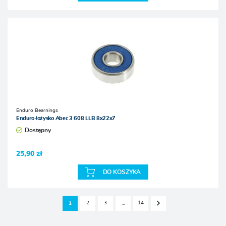
Enduro Bearnings
Enduro łożysko Abec 3 608 LLB 8x22x7
Dostępny
25,90 zł
DO KOSZYKA
2
3
14
1
…