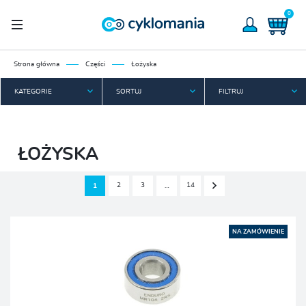
0
Strona główna
Części
Łożyska
KATEGORIE
SORTUJ
FILTRUJ
ŁOŻYSKA
2
3
14
1
…
NA ZAMÓWIENIE