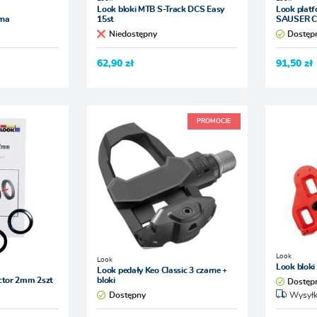
Look bloki MTB S-Track DCS Easy
Look plat
rna
15st
SAUSER 
Niedostępny
Dostęp
62,90 zł
91,50 zł
PROMOCJE
Look
Look
Look bloki
Look pedały Keo Classic 3 czarne +
ctor 2mm 2szt
bloki
Dostęp
Dostępny
Wysyłk