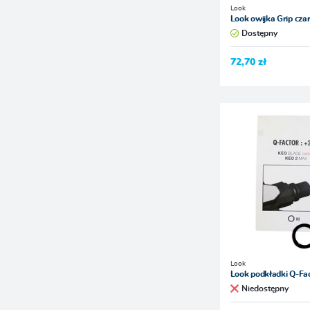
Look
Look owijka Grip cza
Dostępny
72,70 zł
Look
Look podkładki Q-Fa
Niedostępny