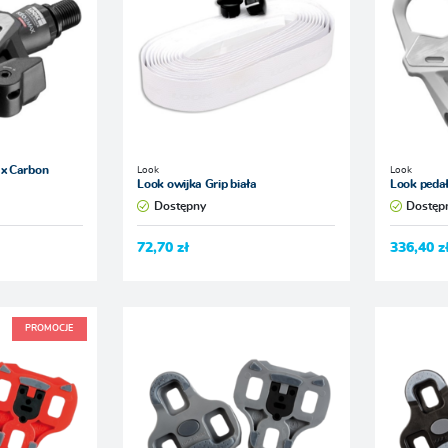
Look
Look
ax Carbon
Look owijka Grip biała
Look pedał
Dostępny
Dostęp
72,70 zł
336,40 z
PROMOCJE