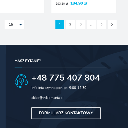
184,90 zł
193,10 zł
2
3
5
1
…
16
MASZ PYTANIE?
+48 775 407 804
Infolinia czynna pon.-pt. 9:00-15:30
sklep@cyklomania.pl
FORMULARZ KONTAKTOWY