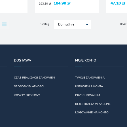
184,90 zł
47,10 zł
193,10 zł
Sortuj
Ilość
Domyślnie
DOSTAWA
MOJE KONTO
CZAS REALIZACJI ZAMÓWIEŃ
TWOJE ZAMÓWIENIA
SPOSOBY PŁATNOŚCI
USTAWIENIA KONTA
KOSZTY DOSTAWY
PRZECHOWALNIA
REJESTRACJA W SKLEPIE
LOGOWANIE NA KONTO