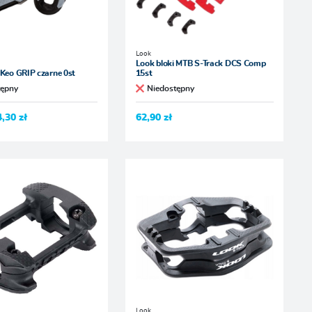
Look
Look bloki MTB S-Track DCS Comp
 Keo GRIP czarne 0st
15st
tępny
Niedostępny
4,30 zł
62,90 zł
Look