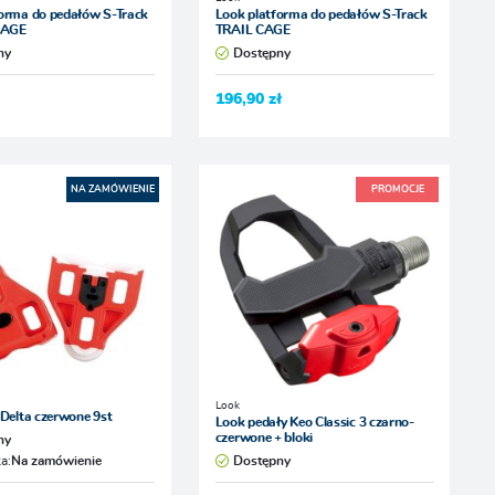
forma do pedałów S-Track
Look platforma do pedałów S-Track
CAGE
TRAIL CAGE
ny
Dostępny
196,90 zł
NA ZAMÓWIENIE
PROMOCJE
Look
 Delta czerwone 9st
Look pedały Keo Classic 3 czarno-
czerwone + bloki
ny
a:
Na zamówienie
Dostępny