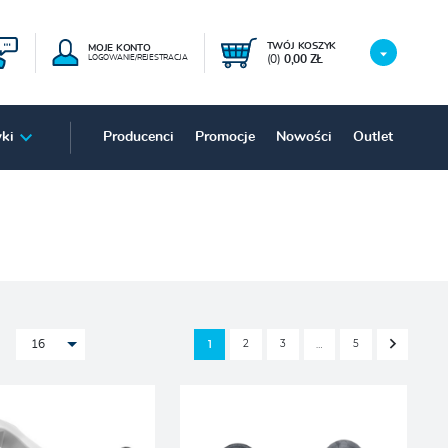
TWÓJ KOSZYK
MOJE KONTO
(0)
0,00 ZŁ
LOGOWANIE/REJESTRACJA
ki
Producenci
Promocje
Nowości
Outlet
2
3
5
1
…
16