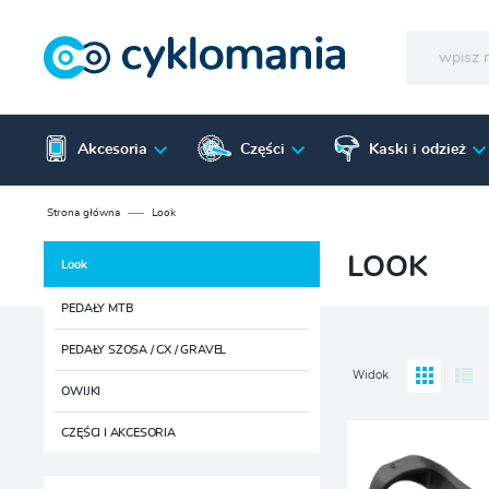
Akcesoria
Części
Kaski i odzież
Strona główna
Look
LOOK
Look
PEDAŁY MTB
PEDAŁY SZOSA / CX / GRAVEL
Widok
OWIJKI
CZĘŚCI I AKCESORIA