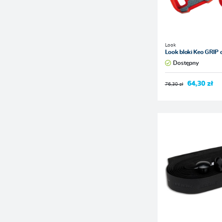
Look
Look bloki Keo GRIP 
Dostępny
64,30 zł
76,30 zł