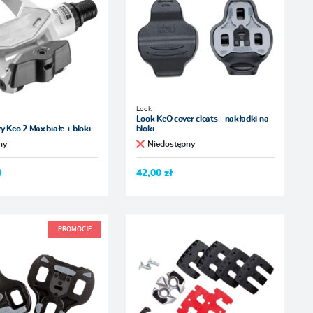
Look
Look KeO cover cleats - nakładki na
y Keo 2 Max białe + bloki
bloki
ny
Niedostępny
ł
42,00 zł
PROMOCJE