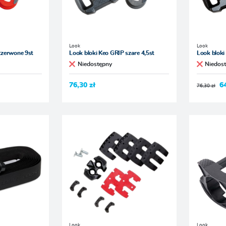
Look
Look
czerwone 9st
Look bloki Keo GRIP szare 4,5st
Look bloki
Niedostępny
Niedos
76,30 zł
6
76,30 zł
Look
Look