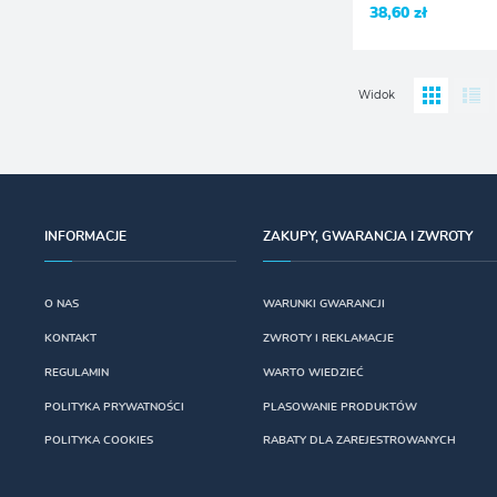
38,60 zł
Widok
INFORMACJE
ZAKUPY, GWARANCJA I ZWROTY
O NAS
WARUNKI GWARANCJI
KONTAKT
ZWROTY I REKLAMACJE
REGULAMIN
WARTO WIEDZIEĆ
POLITYKA PRYWATNOŚCI
PLASOWANIE PRODUKTÓW
POLITYKA COOKIES
RABATY DLA ZAREJESTROWANYCH