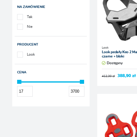
NA ZAMÓWIENIE
Tak
Nie
PRODUCENT
Look
Look pedały Keo 2 M
Look
czarne + bloki
Dostępny
CENA
388,90 zł
412,30 zł