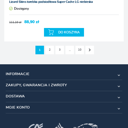
Lizard Skins torebka podsiodłowa Super Cache LG niebieska
Dostępny
88,90 zł
111,10 zł
DO KOSZYKA
2
3
10
1
…
INFORMACJE
ZAKUPY, GWARANCJA I ZWROTY
DOSTAWA
MOJE KONTO