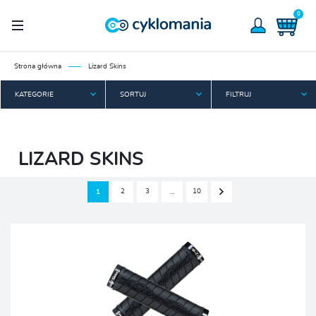
0
Strona główna
Lizard Skins
KATEGORIE
SORTUJ
FILTRUJ
LIZARD SKINS
2
3
10
1
…