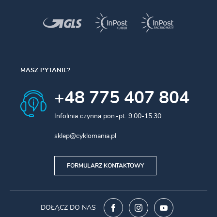
Uszczelniona nakładka końcówki pancerza (1 szt.)
Gumowa osłona (1 szt.)
Nakładki na końcówki linki (2 szt.)
OT-SP41 3300 mm
MASZ PYTANIE?
OPTISLICK
+48 775 407 804
Linki OPTISLICK są pokryte galwanicznie cienką,
jednolitą warstwą, która poprawia efektywność
Infolinia czynna pon.-pt. 9:00-15:30
prowadzenia linki i zapewnia doskonałą odporność
na korozję.
sklep@cyklomania.pl
KOMPATYBILNE SERIE
FORMULARZ KONTAKTOWY
SHIMANO
Przeznaczenie
MTB
DOŁĄCZ DO NAS