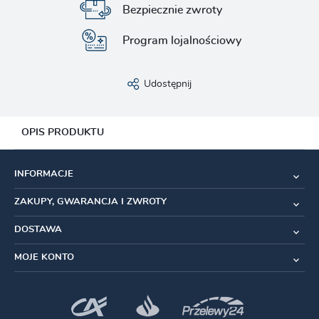
Bezpiecznie zwroty
Program lojalnościowy
Udostępnij
OPIS PRODUKTU
CECHY
INFORMACJE
ø 1,2 mm x 2100 mm
ZAKUPY, GWARANCJA I ZWROTY
ø 1,2 mm x 1800 mm
DOSTAWA
MOJE KONTO
Stal nierdzewna
Uszczelnione końcówki pancerza, tworzywo sztuczne (9
szt.)